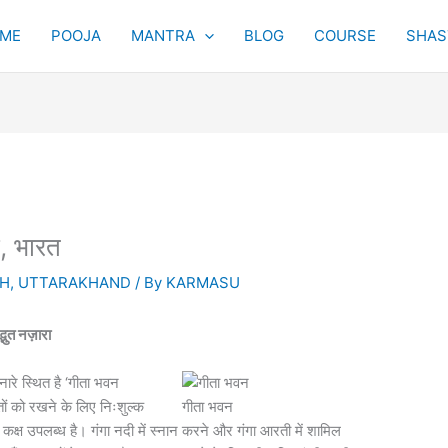
Original
Current
ME
POOJA
MANTRA
BLOG
COURSE
SHAST
price
price
was:
is:
₹5,100.00.
₹3,100.00.
, भारत
SH
,
UTTARAKHAND
/ By
KARMASU
भुत नज़ारा
नारे स्थित है ‘गीता भवन
तों को रखने के लिए निःशुल्क
गीता भवन
ा कक्ष उपलब्ध है। गंगा नदी में स्नान करने और गंगा आरती में शामिल