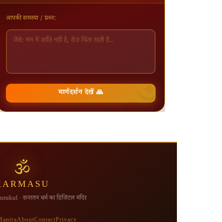
आपकी समस्या / प्रश्न:
मार्गदर्शन देखें 🙏
🕉
KARMASU
rukul · सनातन धर्म का डिजिटल मंदिर
Mantra
About
Contact
Privacy