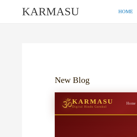
Skip
KARMASU
to
HOME
content
New Blog
KARMASU
🕉
Home
Digital Hindu Gurukul