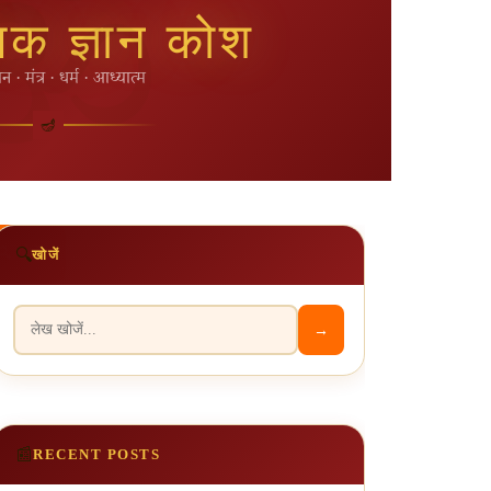
मिक ज्ञान कोश
ान · मंत्र · धर्म · आध्यात्म
🔍 खोजें
🔍
खोजें
→
📰
RECENT POSTS