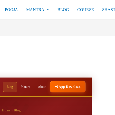
POOJA
MANTRA
BLOG
COURSE
SHAST
Blog
Mantra
About
📲 App Download
Home
› Blog