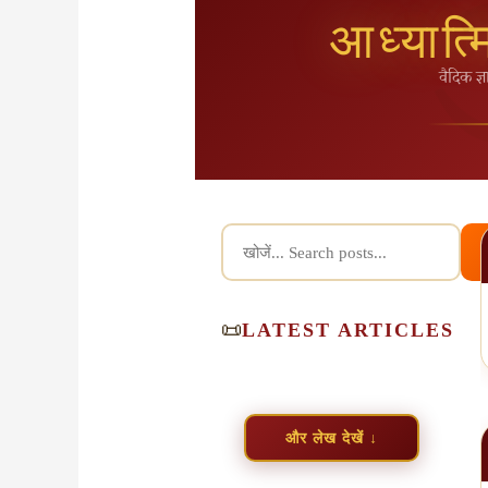
आध्यात्
वैदिक ज्ञ
📜
LATEST ARTICLES
और लेख देखें ↓