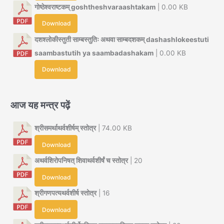
गोष्ठेश्वराष्टकम् goshtheshvaraashtakam
| 0.00 KB
Download
दशश्लोकीस्तुती साम्बस्तुतिः अथवा साम्बदशकम् dashashlokeestuti
saambastutih ya saambadashakam
| 0.00 KB
Download
आज यह मन्त्र पढ़ें
श्रीसमर्थाथर्वशीर्षम् स्तोत्र
| 74.00 KB
Download
अथर्वशिरोपनिषत् शिवाथर्वशीर्षं च स्तोत्र
| 20
Download
श्रीगणपत्यथर्वशीर्ष स्तोत्र
| 16
Download