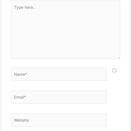
Type
here..
Name*
Email*
Website