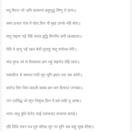
मधु कैटभ जो अति बलवाना.बाहुयुद्ध विष्णू ते ठाना॥
समर हजार पांच में घोरा.फिर भी मुख उनसे नहिं मोरा॥
मातु सहाय भई तेहि काला.बुद्धि विपरीत करी खलहाला॥
तेहि ते मृत्यु भई खल केरी.पुरवहु मातु मनोरथ मेरी॥
चंड मुण्ड जो थे विख्याता.छण महुं संहारेउ तेहि माता॥
रक्तबीज से समरथ पापी.सुर-मुनि हृदय धरा सब कांपी॥
काटेउ सिर जिम कदली खम्बा.बार बार बिनवउं जगदंबा॥
जग प्रसिद्ध जो शुंभ निशुंभा.छिन में बधे ताहि तू अम्बा॥
भरत-मातु बुधि फेरेउ जाई.रामचन्द्र बनवास कराई॥
एहि विधि रावन वध तुम कीन्हा.सुर नर मुनि सब कहुं सुख दीन्हा॥