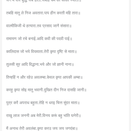
जग में पाप बुद्धि जब होती.जबहि धर्म की फीकी ज्योती॥
तबहि मातु ले निज अवतारा.पाप हीन करती महि तारा॥
वाल्मीकिजी थे हत्यारा.तव प्रसाद जानै संसारा॥
रामायण जो रचे बनाई.आदि कवी की पदवी पाई॥
कालिदास जो भये विख्याता.तेरी कृपा दृष्टि से माता॥
तुलसी सूर आदि विद्धाना.भये और जो ज्ञानी नाना॥
तिन्हहिं न और रहेउ अवलम्बा.केवल कृपा आपकी अम्बा॥
करहु कृपा सोइ मातु भवानी.दुखित दीन निज दासहि जानी॥
पुत्र करै अपराध बहुता.तेहि न धरइ चित्त सुंदर माता॥
राखु लाज जननी अब मेरी.विनय करूं बहु भांति घनेरी॥
मैं अनाथ तेरी अवलंबा.कृपा करउ जय जय जगदंबा॥