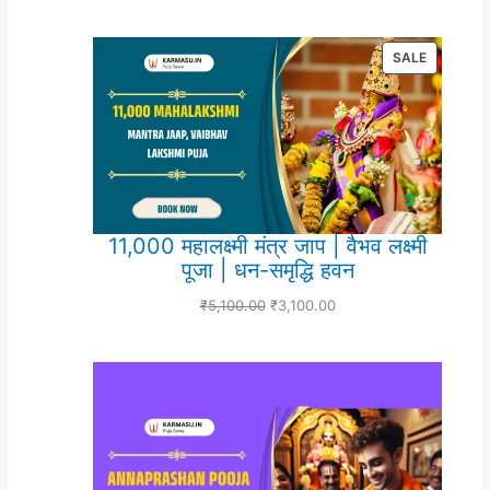
PRODUC
SALE
ON
SALE
11,000 महालक्ष्मी मंत्र जाप | वैभव लक्ष्मी
पूजा | धन-समृद्धि हवन
₹
5,100.00
₹
3,100.00