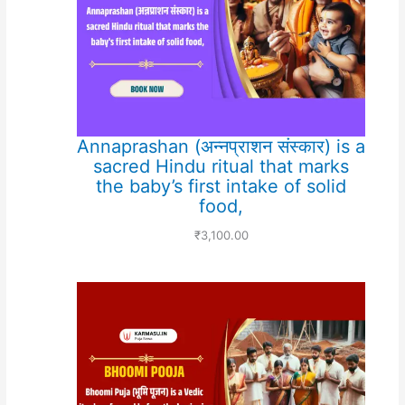
Annaprashan (अन्नप्राशन संस्कार) is a
sacred Hindu ritual that marks
the baby’s first intake of solid
food,
₹
3,100.00