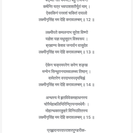
कर्षन्ति यत्र भवपाशशतैर्युतं माम् ।
ऐकाकिनं परवशं चकितं दयालो
लक्ष्मीनृसिंह मम देहि करावलम्बम् ॥ 12 ॥
लक्ष्मीपते कमलनाभ सुरेश विष्णो
यज्ञेश यज्ञ मधुसूदन विश्वरूप ।
ब्रह्मण्य केशव जनार्दन वासुदेव
लक्ष्मीनृसिंह मम देहि करावलम्बम् ॥ 13 ॥
ऐकेन चक्रमपरेण करेण शङ्ख
मन्येन सिन्धुतनयामवलम्ब्य तिष्ठन् ।
वामेतरेण वरदाभयपद्मचिह्नं
लक्ष्मीनृसिंह मम देहि करावलम्बम् ॥ 14 ॥
अन्धस्य मे हृतविवेकमहाधनस्य
चोरैर्महाबलिभिरिन्द्रियनामधेयैः ।
मोहान्धकारकुहरे विनिपातितस्य
लक्ष्मीनृसिंह मम देहि करावलम्बम् ॥ 15 ॥
प्रह्लादनारदपराशरपुण्डरीक-