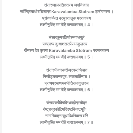
संसारजालपतिततस्य जगन्निवास
सर्वेन्द्रियार्थ बडिशाग्र Karavalamba Stotram
झषोपमस्य ।
प्रोत्कम्पित प्रचुरतालुक मस्तकस्य
लक्ष्मीनृसिंह मम देहि करावलम्बम् ॥ 4 ॥
संसारकूमपतिघोरमगाधमूलं
सम्प्राप्य दुःखशतसर्पसमाकुलस्य ।
दीनस्य देव कृपया Karavalamba Stotram
पदमागतस्य
लक्ष्मीनृसिंह मम देहि करावलम्बम् ॥ 5 ॥
संसारभीकरकरीन्द्रकराभिघात
निष्पीड्यमानवपुषः सकलार्तिनाश ।
प्राणप्रयाणभवभीतिसमाकुलस्य
लक्ष्मीनृसिंह मम देहि करावलम्बम् ॥ 6 ॥
संसारसर्पविषदिग्धमहोग्रतीव्र
दंष्ट्राग्रकोटिपरिदष्टविनष्टमूर्तॆः ।
नागारिवाहन सुधाब्धिनिवास शौरे
लक्ष्मीनृसिंह मम देहि करावलम्बम् ॥ 7 ॥