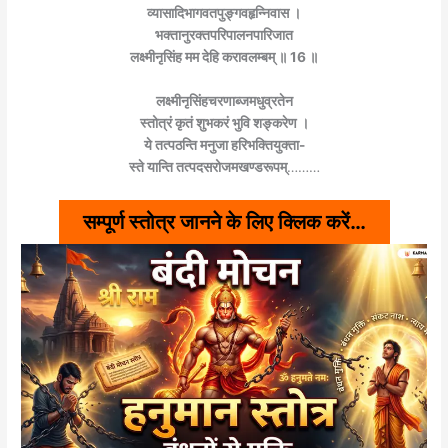
व्यासादिभागवतपुङ्गवहृन्निवास ।
भक्तानुरक्तपरिपालनपारिजात
लक्ष्मीनृसिंह मम देहि करावलम्बम् ॥ 16 ॥
लक्ष्मीनृसिंहचरणाब्जमधुव्रतेन
स्तोत्रं कृतं शुभकरं भुवि शङ्करेण ।
ये तत्पठन्ति मनुजा हरिभक्तियुक्ता-
स्ते यान्ति तत्पदसरोजमखण्डरूपम्
………
सम्पूर्ण स्तोत्र जानने के लिए क्लिक करें…