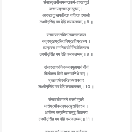
संसारवृक्षबीजमनन्तकर्म-शाखायुतं
करणपत्रमनङ्गपुष्पम् ।
आरुह्य दुःखफलितः चकितः दयालो
लक्ष्मीनृसिंह मम देहि करावलम्बम् ॥ 8 ॥
संसारसागरविशालकरालकाल
नक्रग्रहग्रसितनिग्रहविग्रहस्य ।
व्यग्रस्य रागनिचयोर्मिनिपीडितस्य
लक्ष्मीनृसिंह मम देहि करावलम्बम् ॥ 9 ॥
संसारसागरनिमज्जनमुह्यमानं दीनं
विलोकय विभो करुणानिधे माम् ।
प्रह्लादखेदपरिहारपरावतार
लक्ष्मीनृसिंह मम देहि करावलम्बम् ॥ 10 ॥
संसारघोरगहनॆ चरतो मुरारे
मारोग्रभीकरमृगप्रचुरार्दितस्य ।
आर्तस्य मत्रनिदाघसुदुःखितस्य
लक्ष्मीनृसिंह मम देहि करावलम्बम् ॥ 11 ॥
बद्ध्वा गले यमभटा बहु तर्जयन्त