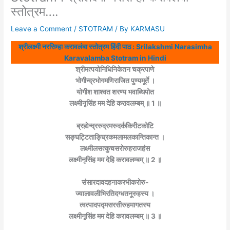
स्तोत्रम….
Leave a Comment
/
STOTRAM
/ By
KARMASU
श्रीलक्ष्मी नरसिम्हा करावलंबा स्तोत्रम हिंदी पाठ : Srilakshmi Narasimha
Karavalamba Stotram in Hindi
श्रीमत्पयोनिधिनिकेतन चक्रपाणे
भोगीन्द्रभोगमणिराजित पुण्यमूर्ते ।
योगीश शाश्वत शरण्य भवाब्धिपोत
लक्ष्मीनृसिंह मम देहि करावलम्बम् ॥ 1 ॥
ब्रह्मेन्द्ररुद्रमरुदर्ककिरीटकोटि
सङ्घट्टिताङ्घ्रिकमलामलकान्तिकान्त ।
लक्ष्मीलसत्कुचसरोरुहराजहंस
लक्ष्मीनृसिंह मम देहि करावलम्बम् ॥ 2 ॥
संसारदावदहनाकरभीकरोरु-
ज्वालावलीभिरतिदग्धतनूरुहस्य ।
त्वत्पादपद्मसरसीरुहमागतस्य
लक्ष्मीनृसिंह मम देहि करावलम्बम् ॥ 3 ॥