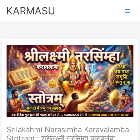
Skip
KARMASU
to
content
Srilakshmi Narasimha Karavalamba
Stotram : श्रीलक्ष्मी नरसिम्हा करावलंबा