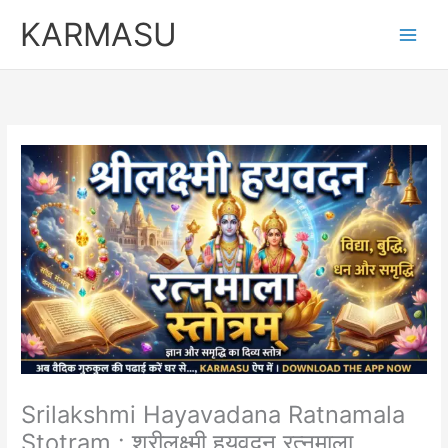
Skip
KARMASU
to
content
Srilakshmi Hayavadana Ratnamala
Stotram : श्रीलक्ष्मी हयवदन रत्नमाला