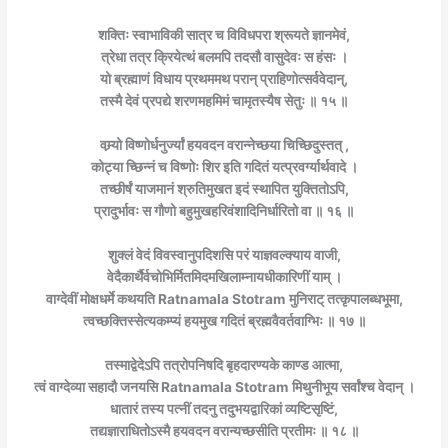
शक्तिः स्वाभाविकी सात्र च विविधपरा श्रूयते ज्ञानमेवं,
त्रेधा तत्र क्रियेत्थं बलमपि तदसौ वासुदेवः स हंसः ।
यो ब्रह्माणं विधाय प्रथममथ परान् प्राहिणोत्सर्ववेदान्,
तस्मै देवं प्रपद्ये शरणमहमिमं चामृतस्यैष सेतुः ॥ १५ ॥
वम्र्यो विष्णोर्धनुर्ज्यां हयवदन वरान्नेच्छया चिच्छिदुस्तत् ,
कोट्या च्छिन्नं च विष्णोः शिर इति गदितं यत्प्रवर्ग्यार्थवादे ।
तच्छीर्षं याजमानं श्रुतिमुखत इदं स्थापित युक्तितोऽपि,
प्रादुर्भावः स गौणो बहुमुखहरिवंशादिनिर्धारितो वा ॥ १६ ॥
शुक्लं वेदं विवस्वानुपदिशसि परं याज्ञवल्क्याय वाजी,
वेदैकार्थैर्वचोभिर्मितमिदमखिलाम्नायधीकारिणीं याम् ।
वाग्देवीं मोक्षधर्मे कथयति Ratnamala Stotram
मुनिराट् तत्कृपालब्धभूमा,
त्वच्छक्तिस्सेत्यकम्प्यं हयमुख गदितं ब्रह्मवैवर्तवाग्भिः ॥ १७ ॥
तस्माद्वेदेऽपि तत्रोपनिषदि बृहदारण्यके काण्ड आत्मा,
त्वं वाग्देव्या सहादौ जनयसि Ratnamala Stotram
मिथुनीभूय सर्वांश्च वेदान् ।
धातारं तस्य पत्नीं तदनु तदुभयद्वारिकां व्यष्टिसृष्टिं,
तद्यज्ञाराधितोऽस्मै हयवदन वरान्यच्छसीति प्रतीमः ॥ १८ ॥