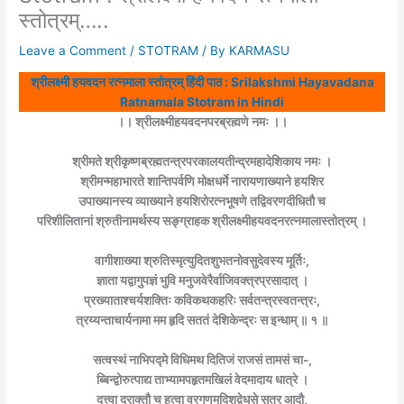
स्तोत्रम्…..
Leave a Comment
/
STOTRAM
/ By
KARMASU
श्रीलक्ष्मी हयवदन रत्नमाला स्तोत्रम् हिंदी पाठ : Srilakshmi Hayavadana
Ratnamala Stotram in Hindi
।। श्रीलक्ष्मीहयवदनपरब्रह्मणे नमः ।।
श्रीमते श्रीकृष्णब्रह्मतन्त्रपरकालयतीन्द्रमहादेशिकाय नमः ।
श्रीमन्महाभारते शान्तिपर्वणि मोक्षधर्मे नारायणाख्याने हयशिर
उपाख्यानस्य व्याख्याने हयशिरोरत्नभूषणे तद्विवरणदीधितौ च
परिशीलितानां श्रुतीनामर्थस्य सङ्ग्राहक श्रीलक्ष्मीहयवदनरत्नमालास्तोत्रम् ।
वागीशाख्या श्रुतिस्मृत्युदितशुभतनोवसुदेवस्य मूर्तिः,
ज्ञाता यद्वागुपज्ञं भुवि मनुजवेरैर्वाजिवक्त्रप्रसादात् ।
प्रख्याताश्चर्यशक्तिः कविकथकहरिः सर्वतन्त्रस्वतन्त्रः,
त्रय्यन्ताचार्यनामा मम हृदि सततं देशिकेन्द्रः स इन्धाम् ॥ १ ॥
सत्वस्थं नाभिपद्मे विधिमथ दितिजं राजसं तामसं चा-,
ब्बिन्द्वोरुत्पाद्य ताभ्यामपहृतमखिलं वेदमादाय धात्रे ।
दत्त्वा द्राक्तौ च हत्वा वरगणमदिशद्वेधसे सत्र आदौ,