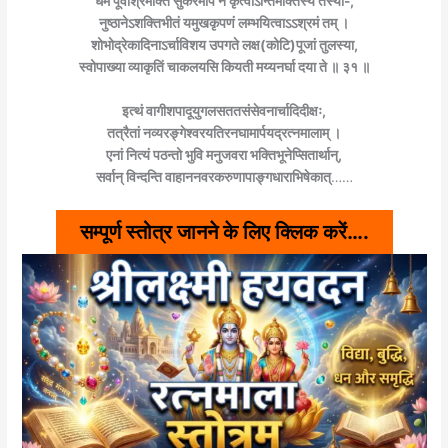
धर्मं पूर्वाश्रमोक्तं सुकरमपि न कृत्वाऽन्तिमोक्तस्य तस्या-,
नुष्ठानेऽशक्तिभीतं यमुखकृपणं लम्भयित्वाऽऽश्रमं तम् ।
शोभोद्रेकादिनाऽर्चाविशय उपगते लक्ष(कोटि)पूजां तुलस्या,
स्वोपाख्या व्याकृतिं चाकलयसि कियती मय्यनर्घा दया ते ॥ ३१ ॥
इत्थं वागीशपादूयुगलसततसंसेवनार्चादिदीक्षः,
तत्रैतां नव्यरङ्गेश्वरयतिरनघामार्पयद्रत्नमालाम् ।
एनां नित्यं पठन्तो भुवि मनुजवरा भक्तिभूनेप्सितार्थान्,
सर्वान् विन्दन्ति वाहाननवरकरुणापाङ्गधाराभिषेकात्
……
सम्पूर्ण स्तोत्र जानने के लिए क्लिक करें….