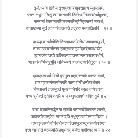
तुर्येऽध्याये द्वितीयं तुरगमुख शिशुब्राह्मण व्यूहरूपम्,
प्राण स्थूणां शिशुं त्वां चमसमपि शिरोऽर्वाग्बिलं चोर्ध्वबुध्नम् ।
सप्तानां देवतानामधिकरणममित्रेन्द्रियाणां जयार्थं,
वाचाष्टम्या युतं त्वां परिकलयति तद्ब्रह्म भक्तार्तिहारि ॥ १९ ॥
दध्यङ्ङाथर्वणोश्वित्रिदशकृतशिरोधारणादश्वमूर्ध्ना,
ताभ्यां प्रावर्ग्यतत्त्वं हयमुख समुपादिक्षदेतद्यथार्थम् ।
एतावत्येव तत्त्वे कलिबलवशतस्तामसाश्शक्त्यधीनं,
भावत्कं शीर्षमाहुर्भुवि जनिसमये त्वत्कटाक्षातिदूराः ॥ २० ॥
दध्यङ्ङाथर्वणो यो हयमुख बृहदारण्यके काण्ड आदौ,
आह प्रावर्ग्यतत्त्वं यदपि शतपथे दीक्षणीयार्थवादे ।
विष्ण्वाख्यं तत्त्वमुक्तं पुनरुपनिषदि ब्रह्म वागीशरूपं,
यच्च प्रोक्तं तृतीये तदपि च स मधुबराह्मणे वक्ति तुर्ये ॥ २१ ॥
वाचा देव्यानिरुद्धेन च सृजति जगत्सर्वमित्यग्र उक्तो,
वाहास्यो वासुदेवः स पर इति मधुब्राह्मणं स्थापयित्वा ।
दध्यङ्ङाथर्वणोश्वित्रिदशहितमधुत्वाष्ट्रकक्ष्योपदेष्टा,
तत्त्वं जानाति चेत्यप्यखिलशुभतनुं वक्ति वागीश्वरं त्वाम् ॥ २२ ॥