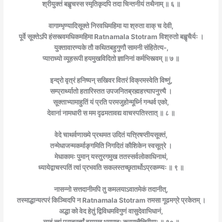
श्रीयुक्तं बह्वृचस्स स्मृतिकृदपि तदा चिन्तनीयं तथैनाम् ॥ ६ ॥
वागाम्भृण्यादिसूक्ते निरवधिमहिमा या श्रुता वाक् च देवी,
पूर्वे सूक्तेऽपि हंसस्त्वमधिकमहिमा Ratnamala Stotram
विश्रुतो बह्वृचैर्यः ।
युक्तावारण्यके तौ कथितबहुगुणौ सामनी संहितेत्य-,
प्याराध्यो व्यूहरूपी हयमुखविदितो ज्ञानिनां कर्मभिस्त्वम् ॥ ७ ॥
इन्द्रो वृत्रं हनिष्यन् सखिवर वितरं विक्रमस्वेति विष्णुं,
सम्प्रार्थ्यातो हतारिस्तत उपजनितब्रह्महत्त्यापनुत्त्यै ।
सूक्ताभ्यामाहुतिं यं प्रति परमजुहोन्मूर्ध्नि गन्धर्व एको,
देवानां नामधारी स मम दृढमतावद्य वाचस्पतिस्तात् ॥ ८ ॥
वेदे चाथर्वणाख्ये प्रथमत उदितं यत्त्रिषप्तीयसूक्तं,
तन्मेधाजन्मकर्माङ्गमिति निगदितं कौशिकेन स्वसूत्रे ।
मेधाकामः पुमान् यस्तुरगमुख ततस्सर्वलोकाधिनाथं,
ध्यायेद्वाचस्पतिं त्वां प्रभवति सकलस्तच्छृतार्थोऽप्रकम्प्यः ॥ ९ ॥
नासन्नो सत्तदानीमपि तु कमलयाऽवातमेकं तदानीत्,
तस्माद्धान्यत्परं किञ्चिदपि न Ratnamala Stotram
तमसा गूढमग्रे प्रकेतम् ।
अद्धा को वेद हेतुं द्विविधमविगुणं वासुदेवाभिधानं,
व्यूहं त्वां प्रातरर्च्यं हयमुख भगमाहुः क्रमात्तैत्तिरीयाः ॥ १० ॥