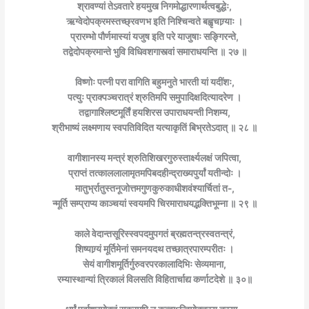
श्रावण्यां तेऽवतारे हयमुख निगमोद्धारणार्थत्वबुद्धेः,
ऋग्वेदोपक्रमस्तच्छ्रवणभ इति निश्चिन्वते बह्वृचाग्र्याः ।
प्रारम्भो पौर्णमास्यां यजुष इति परे याजुषाः सङ्गिरन्ते,
तद्वेदोपक्रमान्ते भुवि विधिवशगास्त्वां समाराधयन्ति ॥ २७ ॥
विष्णोः पत्नी परा वागिति बहुमनुते भारती यां यदींशः,
पत्युः प्राक्पञ्चरात्रं श्रुतिमपि समुपादिक्षदित्यादरेण ।
तद्वागाश्लिष्टमूर्तिं हयशिरस उपाराधयन्ती निशम्य,
श्रीभाष्यं लक्ष्मणाय स्वपतिविदित यत्याकृतिं बिभ्रतेऽदात् ॥ २८ ॥
वागीशानस्य मन्त्रं श्रुतिशिखरगुरुस्तार्क्ष्यलक्षं जपित्वा,
प्राप्तं तत्काललालामृतमपिबदहीन्द्राख्यपुर्यां यतीन्दोः ।
मातुर्भ्रातुस्तनूजोत्तमगुणकुरुकाधीशवंश्यार्चितां त-,
न्मूर्ति सम्प्राप्य काञ्चयां स्वयमपि चिरमाराधयद्भक्तिभूम्ना ॥ २९ ॥
काले वेदान्तसूरिस्स्वपदमुपगतं ब्रह्मतन्त्रस्वतन्त्रं,
शिष्याग्र्यं मूर्तिमेनां समनयदथ तच्छात्रपारम्परीतः ।
सेयं वागीशमूर्तिर्गुरुवरपरकालादिभिः सेव्यमाना,
रम्यास्थान्यां त्रिकालं विलसति विहितार्चाद्य कर्णाटदेशे ॥ ३०॥