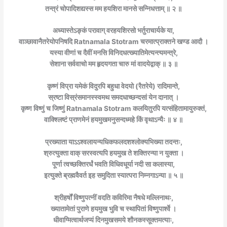
तन्त्रं चोपादिशद्यस्स मम हयशिरा मानसे सन्निधत्ताम् ॥ २ ॥
अध्यास्तेऽङ्कं परावाग् वरहयशिरसो भर्तुराचार्यके या,
वाञ्छावानैतरेयोपनिषदि Ratnamala Stotram
चरमात्प्राक्तने खण्ड आदौ ।
यस्या वीणां च दैवीं मनसि विनिदधत्ख्यातिमेत्यन्त्यमन्त्रे,
सेशाना सर्ववाचो मम हृदयगता चारु मां वादयेद्वाक् ॥ ३ ॥
कृष्णं विप्रा यमेकं विदुरपि बहुधा वेदयो (रैतरेये) रादिमान्ते,
स्रष्टा विस्रंसमानस्स्वमथ समदधाच्छन्दसां येन दानात् ।
कृष्ण विष्णुं च जिष्णुं Ratnamala Stotram
कलयितुरपि यत्संहितामायुरुक्तं,
वाक्श्लिष्टं प्राणमेनं हयमुखमनुसन्दध्महे किं वृथाऽन्यैः ॥ ४ ॥
प्रख्याता याऽऽश्वलायन्यधिकफलदशश्लोक्यभिख्या तदन्तः,
श्रुत्युक्ता वाक् सरस्वत्यपि हयमुख ते शक्तिरन्या न युक्ता ।
पूर्णा त्वच्छक्तिरर्धं भवति विधिवधूर्या नदी सा कलास्या,
इत्युक्ते ब्रह्मवैवर्त इह समुदिता स्यात्परा निम्नगाऽन्या ॥ ५ ॥
श्रीहर्षों विष्णुपत्नीं वदति कविरिमा नैषधे मल्लिनाथः,
ख्यातामेतां पुराणे हयमुख भुवि च स्थापितां विष्णुपार्श्वे ।
धीवाग्मित्वार्थजप्यं दिनमुखसमये शौनकस्सूक्तमत्याः,