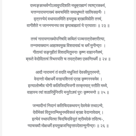
दध्यङ्ङाथर्वणोऽसावुपदिशति मधुब्राह्मणं त्वाष्ट्रकक्ष्यं,
यत्तन्नारायणाख्यं कवचमिति समाधुष्यते सात्विकाग्र्यैः ।
वृत्रस्येदं वधायालमिति हयमुख ब्रह्मविद्येति तत्त्वं,
वागीशैते न जानन्त्यनघ तव कृपाबाह्यतां ये प्रयाताः ॥ २३ ॥
तत्त्वं नारायणाख्योपनिषदि कथितं पञ्चरात्रोक्तरीत्या,
तन्नामाख्यान आहाश्वमुख विशदमाद्यं च धर्मं मुनीन्द्रः ।
गीतायां सङ्गृहीतं विशदयितुमनाः कृष्ण वाहाननैक्यं,
ब्रूते वेदोदितत्वं स्थिरयति च तदत्रोक्त एकान्तिधर्मे ॥ २४ ॥
आदौ नारायणं तं वदति मधुजितं देवकीपुत्रमन्ते,
वेदान्तो मोक्षधर्मे वरहयशिरसं प्राह कृष्णस्स्वमेव ।
इत्यालोच्यैव योगी कलिजिदभिजगौ तत्क्रमात् स्तौति मध्ये,
वाहास्य त्वां शठारिर्मुनिरपि मनुतेऽश्वं पुरः कृष्णमन्ते ॥ २५ ॥
जन्मादीनां निदानं कतिचिदकथयन् देवमेकं तथाऽन्ये,
देवीमेकां विदुस्तन्मिथुनमविकलं ब्रह्म वेदान्तवेद्यम् ।
इत्येवं स्थापयित्वा चिदचिदवियुतं श्रीमदेकं तदित्य-,
प्याचख्यौ मोक्षधर्मे हयमुखजनिवृत्तापदेशान्मुनीन्द्रः ॥ २६ ॥