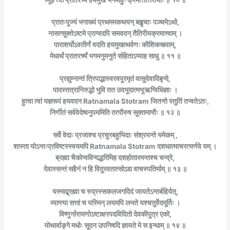
प्रातःपूज्यं भगाख्यं प्रथममकथयन् बह्वृचाः पञ्चमेऽथो,
नासत्सूक्तेऽष्टमे प्राग्वदपि समवदन् तैतिरीयक्रमात्त्वाम् ।
पाराशर्योऽवतीर्णं वदति हयमुखाथर्वणः कौशिकस्त्वाम्,
मेधार्थं प्रातरर्च्यं भगमनुमनुते संहिताऽप्याह साधु ॥ ११ ॥
प्रद्युम्नान्तं त्रिपाद्भास्वरवपुरमृतं वासुदेवादिबृन्दे,
पादस्तत्रानिरुद्धो भुवि तत उदभूदात्मभूऋग्विधिज्ञाः ।
हुत्वा त्वां यज्ञरूपं हयवदन Ratnamala Stotram
जितन्ते स्तुतिं तन्वतेऽतः,
निर्णीतं सर्ववेदेष्वनुपममिति तत्पौरुष सूक्तमाप्तैः ॥ १२ ॥
सर्वे वेदाः प्रजाश्च प्रचुरबहुभिदाः संश्रयन्ते यमेकम् ,
शास्ता योऽन्तःप्रविष्टस्स्वयमपि Ratnamala Stotram
दशधात्माचरत्यर्णवे यम् ।
ब्रह्मा चैकोन्वविन्दद्धरिमिह दशहोतारमन्तश्च चन्द्रे,
देवास्सन्तं सहैनं न हि विदुरवतात्सोऽद्य वाचस्पतिर्माम् ॥ १३ ॥
यस्माद्ब्रह्मा च रुद्रस्सकलजगदिदं जायतेऽन्तर्बहिर्यत्,
व्याप्त्या सत्तां च यस्मिन् लयमपि लभते यश्चतुर्वेदमूर्तिः ।
विष्णुर्नारायणोऽष्टाक्षरपदविदितो देवकीपुत्र एको,
योथार्वाङ्गे मधोः सूदन उपनिषदि ज्ञायते मे स इन्धाम् ॥ १४ ॥