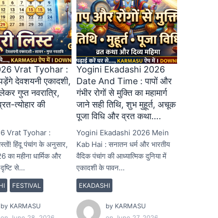
026 Vrat Tyohar :
Yogini Ekadashi 2026
 पड़ेंगे देवशयनी एकादशी,
Date And Time : पापों और
ेकर गुप्त नवरात्रि,
गंभीर रोगों से मुक्ति का महामार्ग
 व्रत-त्योहार की
जाने सही तिथि, शुभ मुहूर्त, अचूक
.
पूजा विधि और व्रत कथा….
6 Vrat Tyohar :
Yogini Ekadashi 2026 Mein
्तों! हिंदू पंचांग के अनुसार,
Kab Hai : सनातन धर्म और भारतीय
6 का महीना धार्मिक और
वैदिक पंचांग की आध्यात्मिक दुनिया में
दृष्टि से…
एकादशी के पावन…
HI
FESTIVAL
EKADASHI
by
KARMASU
by
KARMASU
on
June 28, 2026
on
June 27, 2026