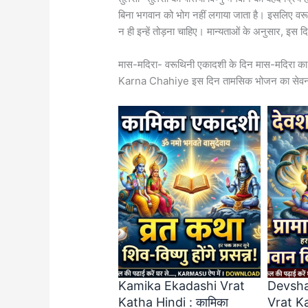
बिना भगवान को भोग नहीं लगाया जाता है। इसलिए वरूथ
न ही इन्हें तोड़ना चाहिए। मान्यताओं के अनुसार, इस द
मास-मदिरा- वरूथिनी एकादशी के दिन मास-मदिरा 
Karna Chahiye इस दिन तामसिक भोजन का सेवन करन
Kamika Ekadashi Vrat
Devsha
Katha Hindi : कामिका
Vrat Ka