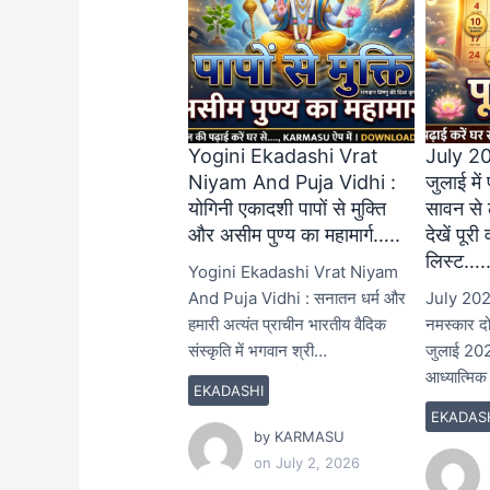
Yogini Ekadashi Vrat
July 2
Niyam And Puja Vidhi :
जुलाई में
योगिनी एकादशी पापों से मुक्ति
सावन से ल
और असीम पुण्य का महामार्ग…..
देखें पूरी
लिस्ट….
Yogini Ekadashi Vrat Niyam
And Puja Vidhi : सनातन धर्म और
July 202
हमारी अत्यंत प्राचीन भारतीय वैदिक
नमस्कार दोस
संस्कृति में भगवान श्री…
जुलाई 202
आध्यात्मिक 
EKADASHI
EKADAS
by
KARMASU
on
July 2, 2026