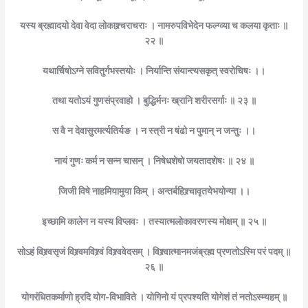
यस्य ब्रह्मादयो देवा वेदा लोकाश्र्चराचराः । नामरुपविभेदेन फल्ग्व्या च कलया कृताः ॥
२२ ॥
यथार्चिषोऽग्ने सवितुर्गभस्तयोः । निर्यान्ति संयान्त्यसकृत् स्वरोचिषः ।।
तथा यतोऽयं गुणसंप्रवाहो । बुद्धिर्मनः ख्रानि शरीरसर्गाः ॥ २३ ॥
स वै न देवासुरमर्त्यतिर्यङ । न स्त्री न षंढो न पुमान् न जन्तुः ।।
नायं गुणः कर्म न सन्न चासन् । निषेधशेषो जयतादशेषः ॥ २४ ॥
जिजी विषे नाहमियामुया किम् । अन्तर्बहिश्र्चावृतयेभयोन्या ।।
इच्छामि कालेन न यस्य विप्लवः । तस्यात्मलोकावरणस्य मोक्षम् ॥ २५ ॥
सोऽहं विश्र्वसृजं विश्र्वमविश्र्वं विश्र्ववेदसम् । विश्र्वात्मानमजंब्रह्म प्रणतोऽस्मि परं पदम् ॥
२६ ॥
योगरंधितकर्माणो ह्रदि योग-विभाविते । योगिनो यं प्रपश्यति योगेशं तं नतोऽस्म्यहम् ॥