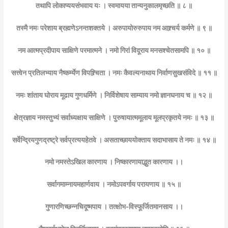
तथापि लोकाप्ययसंभवाय यः । स्वमायया तान्यनुकालमृच्छति ॥ ८ ॥
तस्मै नमः परेशाय ब्रह्मणेऽनन्तशक्तये । अरुपायोरुरुपाय नम आश्र्चर्य कर्मणे ॥ ९ ॥
नम आत्मप्रदीपाय साक्षिणे परमात्मने । नमो गिरां विदूराय मनसश्चेतसामपि ॥ १० ॥
सत्त्वेन प्रतिलभ्याय नैष्कर्म्येण विपश्र्चिता । नमः कैवल्यनाथाय निर्वाणसुखसंविदे ॥ ११ ॥
नमः शांताय घोराय मूढाय गुणधर्मिणे । निर्विशेषाय साम्याय नमो ज्ञानघनाय च ॥ १२ ॥
क्षेत्रज्ञाय नमस्तुभ्यं सर्वाध्यक्षाय साक्षिणे । पुरुषायात्ममूलाय मूलप्रकृतये नमः ॥ १३ ॥
सर्वेन्द्रियगुणद्रष्ट्रे सर्वप्रत्ययहेतवे । असताच्छाययोक्ताय सदाभासाय ते नमः ॥ १४ ॥
नमो नमस्तेऽखिल कारणाय । निष्कारणायाद्भुत कारणाय ।।
सर्वागमाम्नायमहार्णवाय । नमोऽपवर्गाय परायणाय ॥ १५ ॥
गुणारणिच्छन्नचिदूष्मपाय । तत्क्षोभ-विस्फूर्जितमानसाय ।।