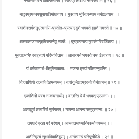
नैष्कर्म्यभावेन विवर्जितागम । स्वयंप्रकाशाय नमस्करोमि ॥ १६ ॥
मादृक्प्रपन्नपशुपाशविमोक्षणाय । मुक्ताय भुरिकरुणाय नमोऽलयाय ।।
स्वांशेनसर्वतनुभृत्मनसि-प्रतीत–प्रत्यग् दृशे भगवते बृहते नमस्ते ॥ १७ ॥
आत्मात्मजाप्तगृहवित्तजनेषु सक्तैः । दुष्प्रापणाय गुणसंगविवर्जिताय ।।
मुक्तात्मभिः स्वह्रदये परिभाविताय । ज्ञानात्मने भगवते नमः ईश्र्वराय ॥ १८ ॥
यं धर्मकामार्थ-विमुक्तिकामाः । भजन्त इष्टां गतिमाप्नुवन्ति ।।
किंत्वाशिषो रात्यपि देहमव्ययम् । करोतु मेऽदभ्रदयो विमोक्षणम् ॥ १९ ॥
एकांतिनो यस्य न कंचनार्थम् । वांछन्ति ये वै भगवत् प्रपन्नाः ।।
अत्यद्भुतं तच्चरितं सुमंगलम् । गायन्त आनन्द समुद्रमग्नाः ॥ २० ॥
तमक्षरं ब्रह्म परं परेशम् । अव्यक्तमाध्यात्मिकयोगगम्यम् ।।
अतीन्द्रियं सूक्ष्ममिवातिदूरम् । अनंतमाद्यं परिपूर्णमिडे ॥ २१ ॥