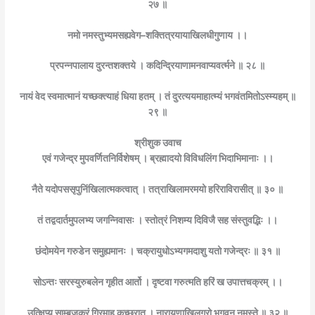
२७ ॥
नमो नमस्तुभ्यमसह्यवेग–शक्तित्रयायाखिलधीगुणाय ।।
प्रपन्नपालाय दुरन्तशक्तये । कदिन्द्रियाणामनवाप्यवर्त्मने ॥ २८ ॥
नायं वेद स्वमात्मानं यच्छक्त्याहं धिया हतम् । तं दुरत्ययमाहात्म्यं भगवंतमितोऽस्म्यहम् ॥
२९ ॥
श्रीशुक उवाच
एवं गजेन्द्र मुपवर्णितनिर्विशेषम् । ब्रह्मादयो विविधलिंग भिदाभिमानाः ।।
नैते यदोपससृपुनिंखिलात्मकत्वात् । तत्राखिलामरमयो हरिराविरासीत् ॥ ३० ॥
तं तद्वदार्तमुपलभ्य जगन्निवासः । स्तोत्रं निशम्य दिविजै सह संस्तुवद्भिः ।।
छंदोमयेन गरुडेन समुह्यमानः । चक्रायुधोऽभ्यगमदाशु यतो गजेन्द्रः ॥ ३१ ॥
सोऽन्तः सरस्युरुबलेन गृहीत आर्तो । दृष्टवा गरुत्मति हरिं ख उपात्तचक्रम् ।।
उत्क्षिप्य साम्बुजकरं गिरमाह कृच्छ्रात् । नारायणाखिलगुरो भगवन् नमस्ते ॥ ३२ ॥