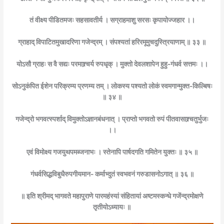
तं वीक्ष्य पीडितमजः सहसावतीर्य । सग्राहमाशु सरसः कृपायोज्जहार ।।
ग्राहाद् विपाटितमुखादरिणा गजेन्द्रम् । संपश्यतां हरिरमूमुचदुस्त्रियाणाम् ॥ ३३ ॥
योऽसौ ग्राहः स वै सद्यः परमाश्र्चर्य रुपधृक् । मुक्तो देवलशापेन हुहु-गंधर्व सत्तमः ।।
सोऽनुकंपित ईशेन परिक्रम्य प्रणम्य तम् । लोकस्य पश्यतो लोकं स्वमगान्मुक्त-किल्बिषः
॥ ३४ ॥
गजेन्द्रो भगवत्स्पर्शाद् विमुक्तोऽज्ञानबंधनात् । प्राप्तो भगवतो रुपं पीतवासाश्र्चतुर्भुजः
।।
एवं विमोक्ष्य गजयुथपमब्जनाभः । स्तेनापि पार्षदगति गमितेन युक्तः ॥ ३५ ॥
गंधर्वसिद्धविबुधैरुपगीयमान- कर्माभ्दुतं स्वभवनं गरुडासनोऽगात् ॥ ३६ ॥
॥ इति श्रीमद् भागवते महापुराणे पारमहंस्यां संहितायां अष्टमस्कन्धे गजेंन्द्रमोक्षणे
तृतीयोऽध्यायः ॥