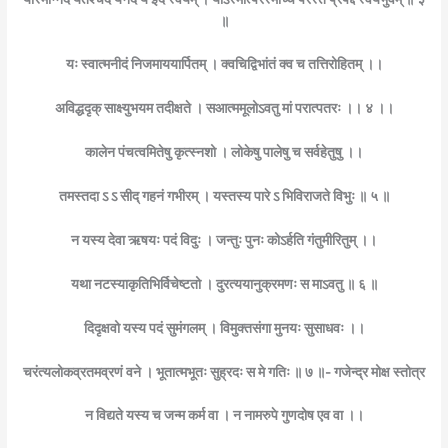
॥
यः स्वात्मनीदं निजमाययार्पितम् । क्वचिद्विभांतं क्व च तत्तिरोहितम् ।।
अविद्धदृक् साक्ष्युभयम तदीक्षते । सआत्ममूलोऽवतु मां परात्पतरः ।। ४ ।।
कालेन पंचत्वमितेषु कृत्स्नशो । लोकेषु पालेषु च सर्वहेतुषु ।।
तमस्तदा ऽ ऽ सीद् गहनं गभीरम् । यस्तस्य पारे ऽ भिविराजते विभुः ॥ ५ ॥
न यस्य देवा ऋषयः पदं विदुः । जन्तुः पुनः कोऽर्हति गंतुमीरितुम् ।।
यथा नटस्याकृतिभिर्विचेष्टतो । दुरत्ययानुक्रमणः स माऽवतु ॥ ६ ॥
दिदृक्षवो यस्य पदं सुमंगलम् । विमुक्तसंगा मुनयः सुसाधवः ।।
चरंत्यलोकव्रतमव्रणं वने । भूतात्मभूतः सुह्रदः स मे गतिः ॥ ७ ॥- गजेन्द्र मोक्ष स्तोत्र
न विद्यते यस्य च जन्म कर्म वा । न नामरुपे गुणदोष एव वा ।।