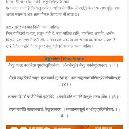
Ketu Stotra ke labh केतु स्तोत्र के लाभ
ऐसा माना जाता है कि केतु स्तोत्र व्यक्ति के जीवन में समृद्धि के साथ-साथ बुद्धि, ज्ञान,
अच्छा स्वास्थ्य और आध्यात्मिक ऊंचाइयां भी लाता है।
इस स्तोत्र का पाठ किसे करना चाहिए?
जिन व्यक्तियों के केतु अशुभ होते हैं, उन्हें भौतिक हानि, मानसिक अशांति, असीम
चिंताएं, एकाग्रता में कमी और अनावश्यक अवसाद का सामना करना पड़ सकता है,
उन्हें वैदिक पद्धति के अनुसार केतु स्तोत्र का पाठ करना चाहिए।
केतु स्तोत्र | Ketu Stotra
केतु: काल: कलयिता धूम्रकेतुर्विवर्णक:। लोककेतुर्महाकेतु: सर्वकेतुर्भयप्रद: ।।1।।
रौद्रो रूद्रप्रियो रूद्र: क्रूरकर्मा सुगन्ध्रक्। फलाशधूमसंकाशश्चित्रयज्ञोपवीतधृक्
।।2।।
तारागणविमर्दो च जैमिनेयो ग्रहाधिप:। पंचविंशति नामानि केतुर्य: सततं पठेत् ।।3।।
तस्य नश्यंति बाधाश्चसर्वा: केतुप्रसादत:। धनधान्यपशूनां च भवेद् व्रद्विर्नसंशय: ।।
4।।