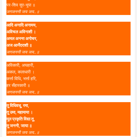
पर-शिव सुर-भूपा ॥
जगजननी जय जय..॥
आदि अनादि अनामय,
अविचल अविनाशी ।
अमल अनन्त अगोचर,
अज आनँदराशी ॥
जगजननी जय जय..॥
अविकारी, अघहारी,
अकल, कलाधारी ।
कर्त्ता विधि, भर्त्ता हरि,
हर सँहारकारी ॥
जगजननी जय जय..॥
तू विधिवधू, रमा,
तू उमा, महामाया ।
मूल प्रकृति विद्या तू,
तू जननी, जाया ॥
जगजननी जय जय..॥