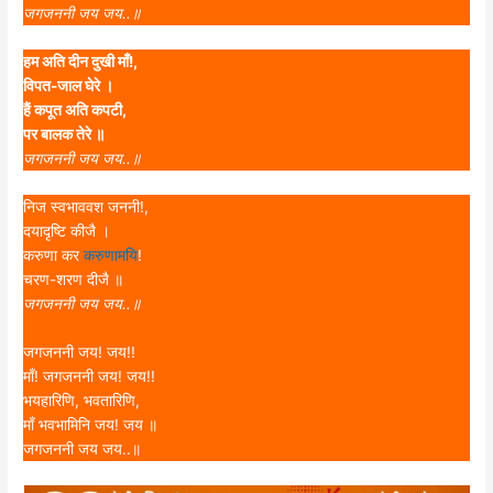
जगजननी जय जय..॥
हम अति दीन दुखी
माँ
!,
विपत-जाल घेरे ।
हैं कपूत अति कपटी,
पर बालक तेरे ॥
जगजननी जय जय..॥
निज स्वभाववश जननी!,
दयादृष्टि कीजै ।
करुणा कर
करुणामयि
!
चरण-शरण दीजै ॥
जगजननी जय जय..॥
जगजननी जय! जय!!
माँ! जगजननी जय! जय!!
भयहारिणि, भवतारिणि,
माँ भवभामिनि जय! जय ॥
जगजननी जय जय..॥