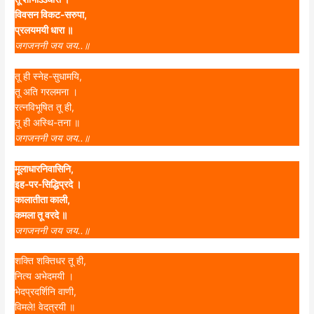
विवसन विकट-सरुपा,
प्रलयमयी धारा ॥
जगजननी जय जय..॥
तू ही स्नेह-सुधामयि,
तू अति गरलमना ।
रत्‍‌नविभूषित तू ही,
तू ही अस्थि-तना ॥
जगजननी जय जय..॥
मूलाधारनिवासिनि,
इह-पर-सिद्धिप्रदे ।
कालातीता काली,
कमला तू वरदे ॥
जगजननी जय जय..॥
शक्ति शक्तिधर तू ही,
नित्य अभेदमयी ।
भेदप्रदर्शिनि वाणी,
विमले! वेदत्रयी ॥