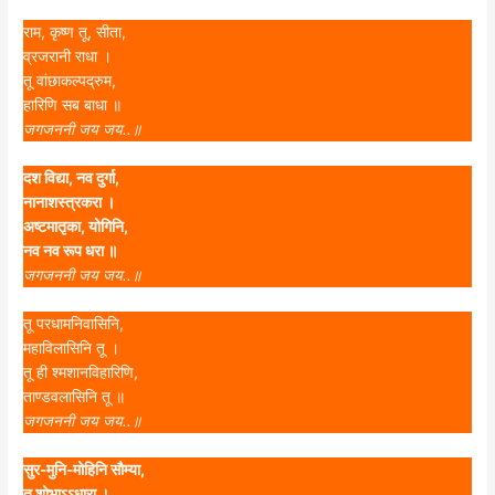
राम, कृष्ण तू, सीता,
व्रजरानी राधा ।
तू वांछाकल्पद्रुम,
हारिणि सब बाधा ॥
जगजननी जय जय..॥
दश विद्या, नव दुर्गा,
नानाशस्त्रकरा ।
अष्टमातृका, योगिनि,
नव नव रूप धरा ॥
जगजननी जय जय..॥
तू परधामनिवासिनि,
महाविलासिनि तू ।
तू ही श्मशानविहारिणि,
ताण्डवलासिनि तू ॥
जगजननी जय जय..॥
सुर-मुनि-मोहिनि सौम्या,
तू शोभाऽऽधारा ।