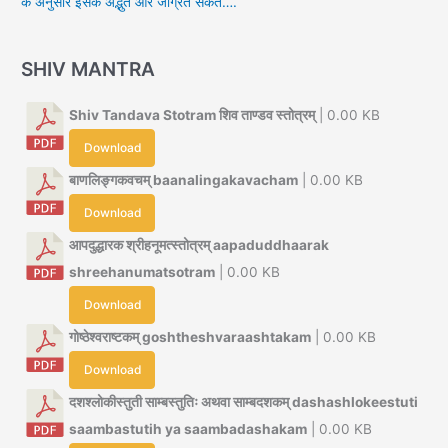
के अनुसार इसके अद्भुत और जाग्रत संकेत….
SHIV MANTRA
Shiv Tandava Stotram शिव ताण्डव स्तोत्रम्
| 0.00 KB
Download
बाणलिङ्गकवचम् baanalingakavacham
| 0.00 KB
Download
आपदुद्धारक श्रीहनूमत्स्तोत्रम् aapaduddhaarak
shreehanumatsotram
| 0.00 KB
Download
गोष्ठेश्वराष्टकम् goshtheshvaraashtakam
| 0.00 KB
Download
दशश्लोकीस्तुती साम्बस्तुतिः अथवा साम्बदशकम् dashashlokeestuti
saambastutih ya saambadashakam
| 0.00 KB