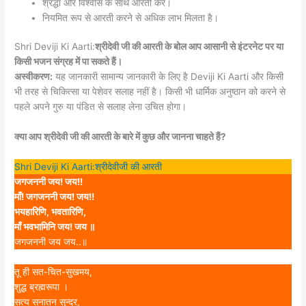
श्रद्धा और विश्वास के साथ आरती करें।
नियमित रूप से आरती करने से अधिक लाभ मिलता है।
Shri Deviji Ki Aarti:
श्रीदेवी जी की आरती के बोल आप आसानी से इंटरनेट पर या
किसी भजन संग्रह में पा सकते हैं।
अस्वीकरण:
यह जानकारी सामान्य जानकारी के लिए है Deviji Ki Aarti और किसी
भी तरह से चिकित्सा या पेशेवर सलाह नहीं है। किसी भी धार्मिक अनुष्ठान को करने से
पहले अपने गुरु या पंडित से सलाह लेना उचित होगा।
क्या आप श्रीदेवी जी की आरती के बारे में कुछ और जानना चाहते हैं?
Shri Deviji Ki Aarti:श्रीदेवीजी की आरती
जगजननी जय! जय!!
माँ! जगजननी जय! जय!!
भयहारिणि, भवतारिणि,
माँ भवभामिनि जय! जय ॥
जगजननी जय जय..॥
तू ही सत-चित-सुखमय,
शुद्ध ब्रह्मरूपा ।
सत्य सनातन सुन्दर,