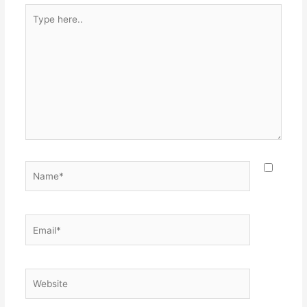
Type
here..
Name*
Email*
Website