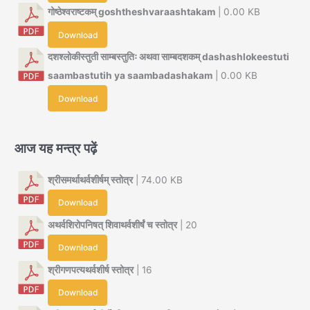
गोष्ठेश्वराष्टकम् goshtheshvaraashtakam
| 0.00 KB
Download
दशश्लोकीस्तुती साम्बस्तुतिः अथवा साम्बदशकम् dashashlokeestuti
saambastutih ya saambadashakam
| 0.00 KB
Download
आज यह मन्त्र पढ़ें
श्रीसमर्थाथर्वशीर्षम् स्तोत्र
| 74.00 KB
Download
अथर्वशिरोपनिषत् शिवाथर्वशीर्षं च स्तोत्र
| 20
Download
श्रीगणपत्यथर्वशीर्ष स्तोत्र
| 16
Download