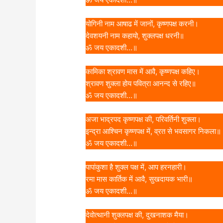
योगिनी नाम आषाढ में जानों, कृष्णपक्ष करनी।
देवशयनी नाम कहायो, शुक्लपक्ष धरनी॥
ॐ जय एकादशी…॥
कामिका श्रावण मास में आवै, कृष्णपक्ष कहिए।
श्रावण शुक्ला होय पवित्रा आनन्द से रहिए॥
ॐ जय एकादशी…॥
अजा भाद्रपद कृष्णपक्ष की, परिवर्तिनी शुक्ला।
इन्द्रा आश्चिन कृष्णपक्ष में, व्रत से भवसागर निकला॥
ॐ जय एकादशी…॥
पापांकुशा है शुक्ल पक्ष में, आप हरनहारी।
रमा मास कार्तिक में आवै, सुखदायक भारी॥
ॐ जय एकादशी…॥
देवोत्थानी शुक्लपक्ष की, दुखनाशक मैया।