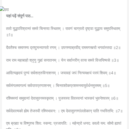
यहां पढ़ें संपूर्ण पाठ…
ततो युद्धपरिश्रान्तं समरे चिन्तया स्थितम्‌ । रावणं चाग्रतो दृष्ट्वा युद्धाय समुपस्थितम्‌
॥1॥
दैवतैश्च समागम्य द्रष्टुमभ्यागतो रणम्‌ । उपगम्याब्रवीद् राममगस्त्यो भगवांस्तदा ॥2॥
राम राम महाबाहो श्रृणु गुह्मं सनातनम्‌ । येन सर्वानरीन्‌ वत्स समरे विजयिष्यसे ॥3॥
आदित्यहृदयं पुण्यं सर्वशत्रुविनाशनम्‌ । जयावहं जपं नित्यमक्षयं परमं शिवम्‌ ॥4॥
सर्वमंगलमागल्यं सर्वपापप्रणाशनम्‌ । चिन्ताशोकप्रशमनमायुर्वर्धनमुत्तमम्‌ ॥5॥
रश्मिमन्तं समुद्यन्तं देवासुरनमस्कृतम्‌ । पुजयस्व विवस्वन्तं भास्करं भुवनेश्वरम्‌ ॥6॥
सर्वदेवात्मको ह्येष तेजस्वी रश्मिभावन: । एष देवासुरगणांल्लोकान्‌ पाति गभस्तिभि: ॥7॥
एष ब्रह्मा च विष्णुश्च शिव: स्कन्द: प्रजापति: । महेन्द्रो धनद: कालो यम: सोमो ह्यापां