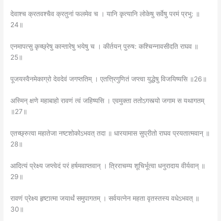
देवाश्च क्रतवश्चैव क्रतुनां फलमेव च । यानि कृत्यानि लोकेषु सर्वेषु परमं प्रभु: ॥
24॥
एनमापत्सु कृच्छ्रेषु कान्तारेषु भयेषु च । कीर्तयन्‌ पुरुष: कश्चिन्नावसीदति राघव ॥
25॥
पूजयस्वैनमेकाग्रो देवदेवं जगप्ततिम्‌ । एतत्त्रिगुणितं जप्त्वा युद्धेषु विजयिष्यसि ॥26॥
अस्मिन्‌ क्षणे महाबाहो रावणं त्वं जहिष्यसि । एवमुक्ता ततोऽगस्त्यो जगाम स यथागतम्‌
॥27॥
एतच्छ्रुत्वा महातेजा नष्टशोकोऽभवत्‌ तदा ॥ धारयामास सुप्रीतो राघव प्रयतात्मवान्‌ ॥
28॥
आदित्यं प्रेक्ष्य जप्त्वेदं परं हर्षमवाप्तवान्‌ । त्रिराचम्य शूचिर्भूत्वा धनुरादाय वीर्यवान्‌ ॥
29॥
रावणं प्रेक्ष्य हृष्टात्मा जयार्थं समुपागतम्‌ । सर्वयत्नेन महता वृतस्तस्य वधेऽभवत्‌ ॥
30॥