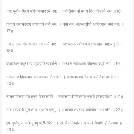
नम: पूर्वाय गिरये पश्चिमायाद्रये नम: । ज्योतिर्गणानां पतये दिनाधिपतये नम: ॥16॥
जयाय जयभद्राय हर्यश्वाय नमो नम: । नमो नम: सहस्त्रांशो आदित्याय नमो नम: ॥
17॥
नम उग्राय वीराय सारंगाय नमो नम: । नम: पद्मप्रबोधाय प्रचण्डाय नमोऽस्तु ते ॥
18॥
ब्रह्मेशानाच्युतेशाय सुरायादित्यवर्चसे । भास्वते सर्वभक्षाय रौद्राय वपुषे नम: ॥19॥
तमोघ्नाय हिमघ्नाय शत्रुघ्नायामितात्मने । कृतघ्नघ्नाय देवाय ज्योतिषां पतये नम: ॥
20॥
तप्तचामीकराभाय हरये विश्वकर्मणे । नमस्तमोऽभिनिघ्नाय रुचये लोकसाक्षिणे ॥21॥
नाशयत्येष वै भूतं तमेष सृजति प्रभु: । पायत्येष तपत्येष वर्षत्येष गभस्तिभि: ॥22॥
एष सुप्तेषु जागर्ति भूतेषु परिनिष्ठित: । एष चैवाग्निहोत्रं च फलं चैवाग्निहोत्रिणाम्‌ ॥
23॥