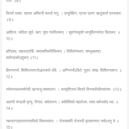
पतिः ॥8॥
पितरो वसव: साध्या अश्विनौ मरुतो मनु: । वायुर्वहिन: प्रजा प्राण ऋतुकर्ता प्रभाकर:
॥9॥
आदित्य: सविता सूर्य: खग: पूषा गभस्तिमान्‌ । सुवर्णसदृशो भानुर्हिरण्यरेता दिवाकर: ॥
10॥
हरिदश्व: सहस्त्रार्चि: सप्तसप्तिर्मरीचिमान्‌ । तिमिरोन्मथन: शम्भुस्त्वष्टा
मार्तण्डकोंऽशुमान्‌ ॥11॥
हिरण्यगर्भ: शिशिरस्तपनोऽहस्करो रवि: । अग्निगर्भोऽदिते: पुत्रः शंखः शिशिरनाशन: ॥
12॥
व्योमनाथस्तमोभेदी ऋग्यजु:सामपारग: । घनवृष्टिरपां मित्रो विन्ध्यवीथीप्लवंगमः ॥13॥
आतपी मण्डली मृत्यु: पिगंल: सर्वतापन:। कविर्विश्वो महातेजा: रक्त:सर्वभवोद् भव: ॥
14॥
नक्षत्रग्रहताराणामधिपो विश्वभावन: । तेजसामपि तेजस्वी द्वादशात्मन्‌ नमोऽस्तु ते ॥
15॥