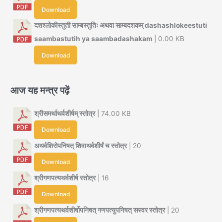
Download
दशश्लोकीस्तुती साम्बस्तुतिः अथवा साम्बदशकम् dashashlokeestuti
saambastutih ya saambadashakam
| 0.00 KB
Download
आज यह मन्त्र पढ़ें
श्रीसमर्थाथर्वशीर्षम् स्तोत्र
| 74.00 KB
Download
अथर्वशिरोपनिषत् शिवाथर्वशीर्षं च स्तोत्र
| 20
Download
श्रीगणपत्यथर्वशीर्ष स्तोत्र
| 16
Download
श्रीगणपत्यथर्वशीर्षोपनिषत् गणपत्युपनिषत् सस्वर स्तोत्र
| 20