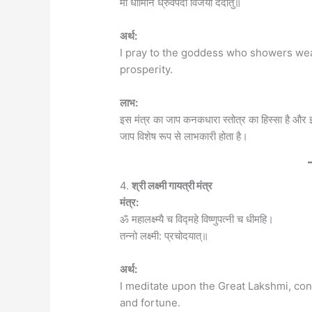
मां धामिनि ध्रुवपदां विजयां ददातु॥
अर्थ:
I pray to the goddess who showers weal
prosperity.
लाभ:
इस मंत्र का जाप कनकधारा स्तोत्र का हिस्सा है और इ
जाप विशेष रूप से लाभकारी होता है।
4.
श्री लक्ष्मी गायत्री मंत्र
मंत्र:
ॐ महालक्ष्म्यै च विद्महे विष्णुपत्नी च धीमहि।
तन्नो लक्ष्मी: प्रचोदयात्॥
अर्थ:
I meditate upon the Great Lakshmi, con
and fortune.