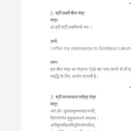
2.
श्री लक्ष्मी बीज मंत्र
मंत्र:
ॐ ह्रीं श्रीं लक्ष्मीभयो नमः।
अर्थ:
I offer my obeisance to Goddess Lakshm
लाभ:
इस बीज मंत्र का रोज़ाना 108 बार जाप करने से माँ लक्
समृद्धि के लिए अत्यंत प्रभावी है।
3.
श्री कनकधारा स्तोत्र मंत्र
मंत्र:
अंगं हरेः पुलकभूषणमाश्रयन्ती,
भ्रिंगांगनेव मुकुलाभरणं तमालम्।
अंगीकृताखिलविभूतिरपांगलीला,