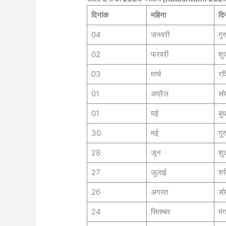
दिनांक
महिना
दि
04
जनवरी
गुर
02
फरवरी
शु
03
मार्च
रव
01
अप्रैल
सो
01
मई
बु
30
मई
गुर
28
जून
शु
27
जुलाई
शन
26
अगस्त
सो
24
सितम्बर
मं