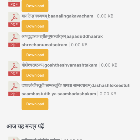
Download
बाणलिङ्गकवचम् baanalingakavacham
| 0.00 KB
Download
आपदुद्धारक श्रीहनूमत्स्तोत्रम् aapaduddhaarak
shreehanumatsotram
| 0.00 KB
Download
गोष्ठेश्वराष्टकम् goshtheshvaraashtakam
| 0.00 KB
Download
दशश्लोकीस्तुती साम्बस्तुतिः अथवा साम्बदशकम् dashashlokeestuti
saambastutih ya saambadashakam
| 0.00 KB
Download
आज यह मन्त्र पढ़ें