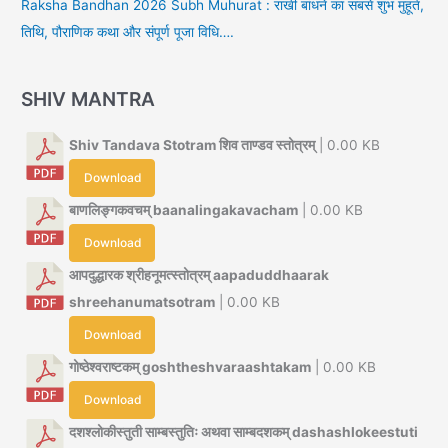
Raksha Bandhan 2026 Subh Muhurat : राखी बांधने का सबसे शुभ मुहूर्त,
तिथि, पौराणिक कथा और संपूर्ण पूजा विधि….
SHIV MANTRA
Shiv Tandava Stotram शिव ताण्डव स्तोत्रम्
| 0.00 KB
Download
बाणलिङ्गकवचम् baanalingakavacham
| 0.00 KB
Download
आपदुद्धारक श्रीहनूमत्स्तोत्रम् aapaduddhaarak
shreehanumatsotram
| 0.00 KB
Download
गोष्ठेश्वराष्टकम् goshtheshvaraashtakam
| 0.00 KB
Download
दशश्लोकीस्तुती साम्बस्तुतिः अथवा साम्बदशकम् dashashlokeestuti