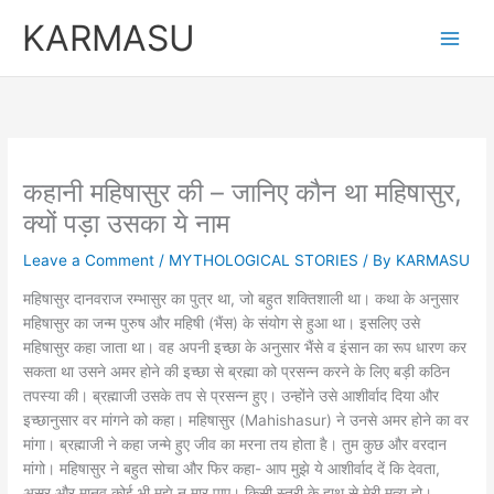
Skip
KARMASU
to
content
कहानी महिषासुर की – जानिए कौन था महिषासुर,
क्यों पड़ा उसका ये नाम
Leave a Comment
/
MYTHOLOGICAL STORIES
/ By
KARMASU
महिषासुर दानवराज रम्भासुर का पुत्र था, जो बहुत शक्तिशाली था। कथा के अनुसार
महिषासुर का जन्म पुरुष और महिषी (भैंस) के संयोग से हुआ था। इसलिए उसे
महिषासुर कहा जाता था। वह अपनी इच्छा के अनुसार भैंसे व इंसान का रूप धारण कर
सकता था उसने अमर होने की इच्छा से ब्रह्मा को प्रसन्न करने के लिए बड़ी कठिन
तपस्या की। ब्रह्माजी उसके तप से प्रसन्न हुए। उन्होंने उसे आशीर्वाद दिया और
इच्छानुसार वर मांगने को कहा। महिषासुर (Mahishasur) ने उनसे अमर होने का वर
मांगा। ब्रह्माजी ने कहा जन्मे हुए जीव का मरना तय होता है। तुम कुछ और वरदान
मांगो। महिषासुर ने बहुत सोचा और फिर कहा- आप मुझे ये आशीर्वाद दें कि देवता,
असुर और मानव कोई भी मुझे न मार पाए। किसी स्त्री के हाथ से मेरी मृत्यु हो।