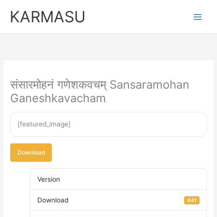
Skip
KARMASU
to
content
संसारमोहनं गणेशकवचम् Sansaramohan
Ganeshkavacham
[featured_image]
Download
Version
Download
641