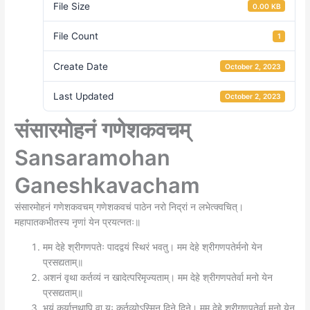
File Size
0.00 KB
File Count
1
Create Date
October 2, 2023
Last Updated
October 2, 2023
संसारमोहनं गणेशकवचम्
Sansaramohan
Ganeshkavacham
संसारमोहनं गणेशकवचम् गणेशकवचं पाठेन नरो निद्रां न लभेत्क्वचित्।
महापातकभीतस्य नृणां येन प्रयत्नतः॥
मम देहे श्रीगणपतेः पादद्वयं स्थिरं भवतु। मम देहे श्रीगणपतेर्मनो येन
प्रसद्यताम्॥
अशनं वृथा कर्तव्यं न खादेत्परिमृज्यताम्। मम देहे श्रीगणपतेर्वा मनो येन
प्रसद्यताम्॥
भयं कुर्यात्तथापि वा यः कर्तव्योऽस्मिन् दिने दिने। मम देहे श्रीगणपतेर्वा मनो येन