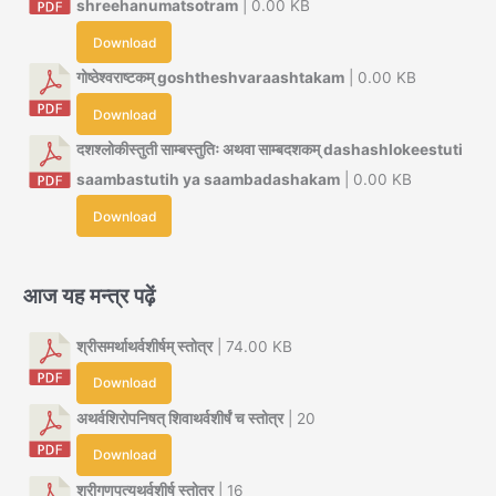
shreehanumatsotram
| 0.00 KB
Download
गोष्ठेश्वराष्टकम् goshtheshvaraashtakam
| 0.00 KB
Download
दशश्लोकीस्तुती साम्बस्तुतिः अथवा साम्बदशकम् dashashlokeestuti
saambastutih ya saambadashakam
| 0.00 KB
Download
आज यह मन्त्र पढ़ें
श्रीसमर्थाथर्वशीर्षम् स्तोत्र
| 74.00 KB
Download
अथर्वशिरोपनिषत् शिवाथर्वशीर्षं च स्तोत्र
| 20
Download
श्रीगणपत्यथर्वशीर्ष स्तोत्र
| 16