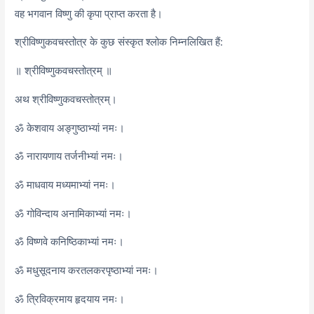
वह भगवान विष्णु की कृपा प्राप्त करता है।
श्रीविष्णुकवचस्तोत्र के कुछ संस्कृत श्लोक निम्नलिखित हैं:
॥ श्रीविष्णुकवचस्तोत्रम् ॥
अथ श्रीविष्णुकवचस्तोत्रम्।
ॐ केशवाय अङ्गुष्ठाभ्यां नमः।
ॐ नारायणाय तर्जनीभ्यां नमः।
ॐ माधवाय मध्यमाभ्यां नमः।
ॐ गोविन्दाय अनामिकाभ्यां नमः।
ॐ विष्णवे कनिष्ठिकाभ्यां नमः।
ॐ मधुसूदनाय करतलकरपृष्ठाभ्यां नमः।
ॐ त्रिविक्रमाय हृदयाय नमः।