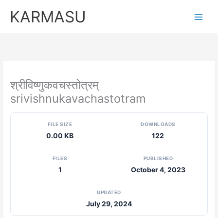
Skip
KARMASU
to
content
श्रीविष्णुकवचस्तोत्रम्
srivishnukavachastotram
FILE SIZE
DOWNLOADS
0.00 KB
122
FILES
PUBLISHED
1
October 4, 2023
UPDATED
July 29, 2024