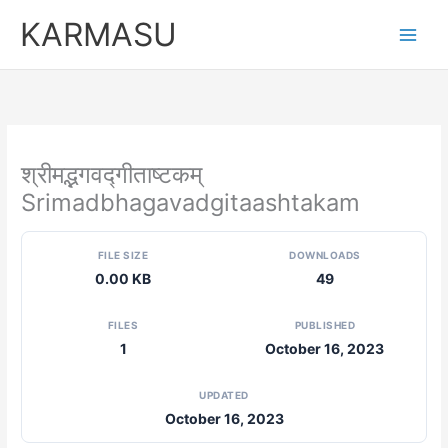
Skip
KARMASU
to
content
श्रीमद्भगवद्गीताष्टकम्
Srimadbhagavadgitaashtakam
FILE SIZE
DOWNLOADS
0.00 KB
49
FILES
PUBLISHED
1
October 16, 2023
UPDATED
October 16, 2023