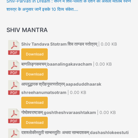
Shiv-Parvati in Dream : सपने में शिव-पार्वती के दर्शन का असली मतलब स्वप्न
शास्त्र के अनुसार जानें इसके 10 दिव्य संकेत….
SHIV MANTRA
Shiv Tandava Stotram शिव ताण्डव स्तोत्रम्
| 0.00 KB
Download
बाणलिङ्गकवचम् baanalingakavacham
| 0.00 KB
Download
आपदुद्धारक श्रीहनूमत्स्तोत्रम् aapaduddhaarak
shreehanumatsotram
| 0.00 KB
Download
गोष्ठेश्वराष्टकम् goshtheshvaraashtakam
| 0.00 KB
Download
दशश्लोकीस्तुती साम्बस्तुतिः अथवा साम्बदशकम् dashashlokeestuti