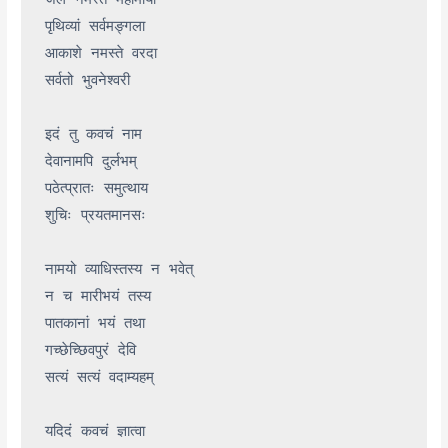
पृथिव्यां सर्वमङ्गला

आकाशे नमस्ते वरदा

सर्वतो भुवनेश्वरी

इदं तु कवचं नाम

देवानामपि दुर्लभम्

पठेत्प्रातः समुत्थाय

शुचिः प्रयतमानसः

नामयो व्याधिस्तस्य न भवेत्

न च मारीभयं तस्य

पातकानां भयं तथा

गच्छेच्छिवपुरं देवि

सत्यं सत्यं वदाम्यहम्

यदिदं कवचं ज्ञात्वा
