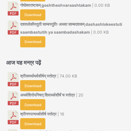
गोष्ठेश्वराष्टकम् goshtheshvaraashtakam
| 0.00 KB
Download
दशश्लोकीस्तुती साम्बस्तुतिः अथवा साम्बदशकम् dashashlokeestuti
saambastutih ya saambadashakam
| 0.00 KB
Download
आज यह मन्त्र पढ़ें
श्रीसमर्थाथर्वशीर्षम् स्तोत्र
| 74.00 KB
Download
अथर्वशिरोपनिषत् शिवाथर्वशीर्षं च स्तोत्र
| 20
Download
श्रीगणपत्यथर्वशीर्ष स्तोत्र
| 16
Download