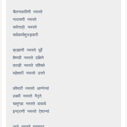
चैतन्यरूपिणी नमस्ते

नारायणी नमस्ते

सर्वगात्रे नमस्ते

सर्वकार्यशुभङ्करी

ब्रह्माणी नमस्ते पूर्वे

वैष्णवी नमस्ते दक्षिणे

वाराही नमस्ते पश्चिमे

महेश्वरी नमस्ते उत्तरे

कौमारी नमस्ते आग्नेय्यां

लक्ष्मी नमस्ते नैरृते

चामुण्डा नमस्ते वायव्ये

इन्द्राणी नमस्ते ऐशान्यां

जले नमस्ते महामाया
