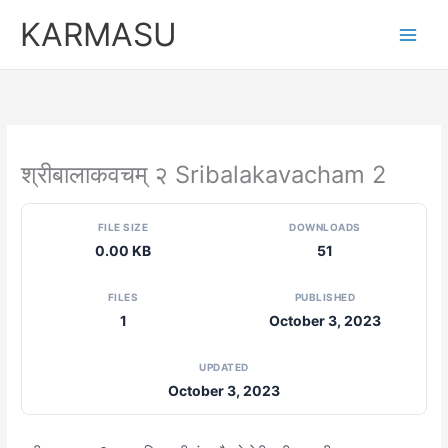
Skip
KARMASU
to
content
श्रीबालाकवचम् २ Sribalakavacham 2
FILE SIZE
DOWNLOADS
0.00 KB
51
FILES
PUBLISHED
1
October 3, 2023
UPDATED
October 3, 2023