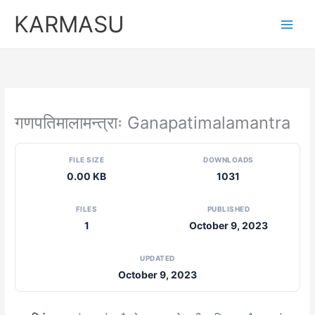
Skip
KARMASU
to
content
गणपतिमालामन्त्राः Ganapatimalamantra
FILE SIZE
DOWNLOADS
0.00 KB
1031
FILES
PUBLISHED
1
October 9, 2023
UPDATED
October 9, 2023