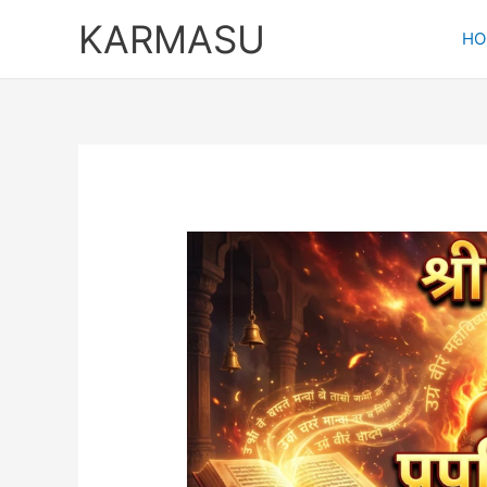
Skip
KARMASU
to
HO
content