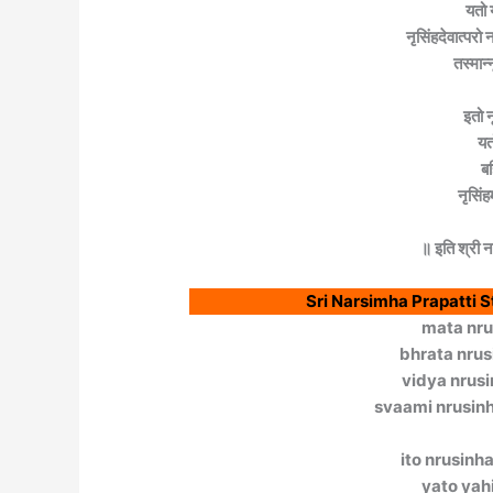
यतो 
नृसिंहदेवात्प
तस्मान्
इतो न
यत
बह
नृसिंह
॥ इति श्री नरस
Sri Narsimha Prapatti Stotra
mata nru
bhrata nrus
vidya nrus
svaami nrusinh
ito nrusinh
yato yah