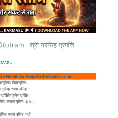
tram : श्री नरसिंह प्रपत्ति
RMASU
ंदी पाठ : Sri Narsimha Prapatti Stotram in Hindi
ा नृसिंहः पिता नृसिंहः
ा नृसिंहः सखा नृसिंहः ।
ा नृसिंहो द्रविणं नृसिंहः
ृसिंहः सकलं नृसिंहः ॥ १ ॥
ृसिंहः परतो नृसिंहः यतो