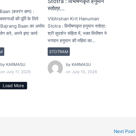
Stotra : विभीषणकृत हनुमान
स्तोत्र…
aan (बजरंग बाण) :
ामनाओं की पूर्ति के लिये
Vibhishan Krit Hanuman
ण Bajrang Baan का अमोघ
Stotra : विभीषणकृत हनुमान स्तोत्र:
योग करे, अपने इष्ट कार्य
श्री सुदर्शन संहिता में, भक्त विभीषण ने
भगवान हनुमान की महिमा का…
M
STOTRAM
by
KARMASU
by
KARMASU
on
July 11, 2026
on
July 10, 2026
Load More
Next Post