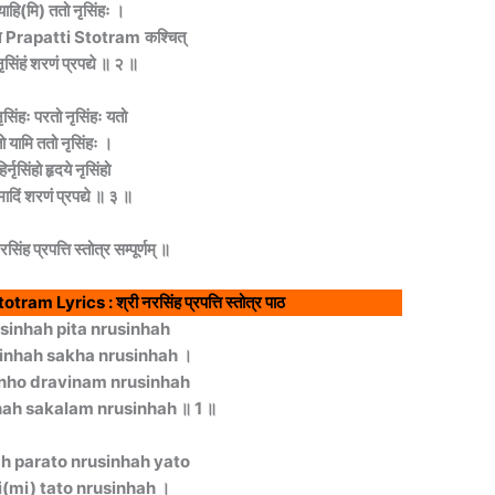
याहि(मि) ततो नृसिंहः ।
रो न Prapatti Stotram
कश्चित्
नृसिंहं शरणं प्रपद्ये ॥ २ ॥
ृसिंहः परतो नृसिंहः यतो
ो यामि ततो नृसिंहः ।
िर्नृसिंहो हृदये नृसिंहो
मादिं शरणं प्रपद्ये ॥ ३ ॥
िंह प्रपत्ति स्तोत्र सम्पूर्णम् ॥
m Lyrics : श्री नरसिंह प्रपत्ति स्तोत्र पाठ
sinhah pita nrusinhah
inhah sakha nrusinhah ।
inho dravinam nrusinhah
ah sakalam nrusinhah ॥ 1 ॥
ah parato nrusinhah yato
i(mi) tato nrusinhah ।