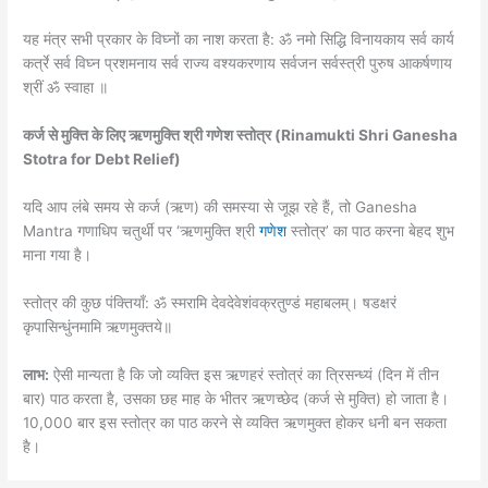
यह मंत्र सभी प्रकार के विघ्नों का नाश करता है: ॐ नमो सिद्धि विनायकाय सर्व कार्य
कर्त्रे सर्व विघ्न प्रशमनाय सर्व राज्य वश्यकरणाय सर्वजन सर्वस्त्री पुरुष आकर्षणाय
श्रीं ॐ स्वाहा ॥
कर्ज से मुक्ति के लिए ऋणमुक्ति श्री गणेश स्तोत्र (Rinamukti Shri Ganesha
Stotra for Debt Relief)
यदि आप लंबे समय से कर्ज (ऋण) की समस्या से जूझ रहे हैं, तो Ganesha
Mantra गणाधिप चतुर्थी पर ‘ऋणमुक्ति श्री
गणेश
स्तोत्र’ का पाठ करना बेहद शुभ
माना गया है।
स्तोत्र की कुछ पंक्तियाँ: ॐ स्मरामि देवदेवेशंवक्रतुण्डं महाबलम्। षडक्षरं
कृपासिन्धुंनमामि ऋणमुक्तये॥
लाभ:
ऐसी मान्यता है कि जो व्यक्ति इस ऋणहरं स्तोत्रं का त्रिसन्ध्यं (दिन में तीन
बार) पाठ करता है, उसका छह माह के भीतर ऋणच्छेद (कर्ज से मुक्ति) हो जाता है।
10,000 बार इस स्तोत्र का पाठ करने से व्यक्ति ऋणमुक्त होकर धनी बन सकता
है।