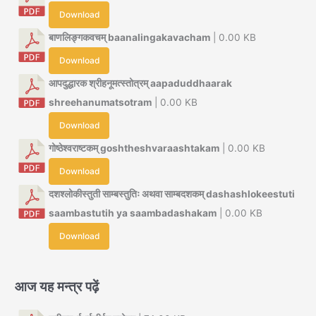
Download
बाणलिङ्गकवचम् baanalingakavacham
| 0.00 KB
Download
आपदुद्धारक श्रीहनूमत्स्तोत्रम् aapaduddhaarak
shreehanumatsotram
| 0.00 KB
Download
गोष्ठेश्वराष्टकम् goshtheshvaraashtakam
| 0.00 KB
Download
दशश्लोकीस्तुती साम्बस्तुतिः अथवा साम्बदशकम् dashashlokeestuti
saambastutih ya saambadashakam
| 0.00 KB
Download
आज यह मन्त्र पढ़ें