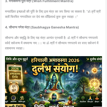
3. मनोकामना पूर्ति मंत्र (Wish Fulfillment Mantra)
मनवांछित इच्छाओं की पूर्ति के लिए इस मंत्र का जप किया जा सकता है: “ॐ ह्रीं श्रीं
क्लीं चिरचिर गणपतिवर वर देयं मम वाँछितार्थ कुरु कुरु स्वाहा ।”
4. सौभाग्य गणेश मंत्र (Saubhagya Ganesha Mantra)
सौभाग्य और समृद्धि के लिए यह मंत्र अत्यंत प्रभावी है: ॐ श्रीं गं सौभाग्य गणपतये
वर्वर्द सर्वजन्म में वषमान्य नम:।। या ॐ श्रीं गं सौभ्याय गणपतये वर वरद सर्वजनं में
वशमानय स्वाहा।