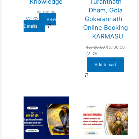
Knowledge
Turantnath
Dham, Gola
₹
5,100.00
Gokarannath |
View
Details
Online Booking
| KARMASU
₹
5,100.00
₹
3,100.00
Add to cart