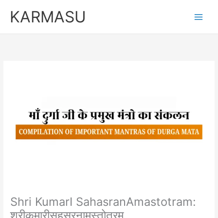
Skip
KARMASU
to
content
Shri KumarI SahasranAmastotram:
श्रीकुमारीसहस्रनामस्तोत्रम्