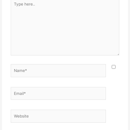
Type
here..
Name*
Email*
Website