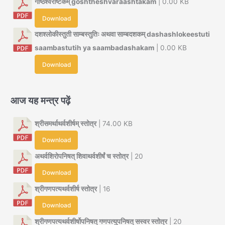
गोष्ठेश्वराष्टकम् goshtheshvaraashtakam
| 0.00 KB
Download
दशश्लोकीस्तुती साम्बस्तुतिः अथवा साम्बदशकम् dashashlokeestuti
saambastutih ya saambadashakam
| 0.00 KB
Download
आज यह मन्त्र पढ़ें
श्रीसमर्थाथर्वशीर्षम् स्तोत्र
| 74.00 KB
Download
अथर्वशिरोपनिषत् शिवाथर्वशीर्षं च स्तोत्र
| 20
Download
श्रीगणपत्यथर्वशीर्ष स्तोत्र
| 16
Download
श्रीगणपत्यथर्वशीर्षोपनिषत् गणपत्युपनिषत् सस्वर स्तोत्र
| 20