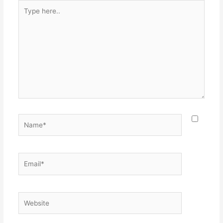
Type
here..
Name*
Email*
Website