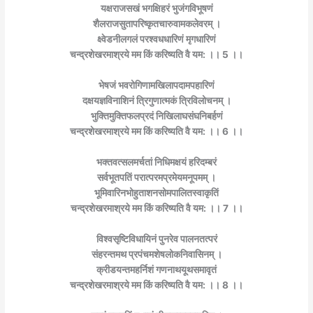
यक्षराजसखं भगक्षिहरं भुजंगविभूषणं
शैलराजसुतापरिष्कृतचारुवामकलेवरम् ।
क्ष्वेडनीलगलं परश्वधधारिणं मृगधारिणं
चन्द्रशेखरमाश्रये मम किं करिष्यति वै यम: ।। 5 ।।
भेषजं भवरोगिणामखिलापदामपहारिणं
दक्षयज्ञविनाशिनं त्रिगुणात्मकं त्रिविलोचनम् ।
भुक्तिमुक्तिफलप्रदं निखिलाघसंघनिबर्हणं
चन्द्रशेखरमाश्रये मम किं करिष्यति वै यम: ।। 6 ।।
भक्तवत्सलमर्चतां निधिमक्षयं हरिदम्बरं
सर्वभूतपतिं परात्परमप्रमेयमनूपमम् ।
भूमिवारिनभोहुताशनसोमपालितस्वाकृतिं
चन्द्रशेखरमाश्रये मम किं करिष्यति वै यम: ।। 7 ।।
विश्वसृष्टिविधायिनं पुनरेव पालनतत्परं
संहरन्तमथ प्रपंचमशेषलोकनिवासिनम् ।
क्रीडयन्तमहर्निशं गणनाथयूथसमावृतं
चन्द्रशेखरमाश्रये मम किं करिष्यति वै यम: ।। 8 ।।