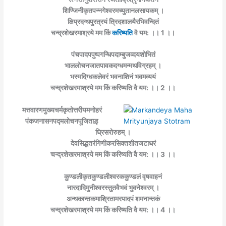
शिण्जिनीकृतपन्नगेश्वरमच्युतानलसायकम् ।
क्षिप्रदग्धपुरत्रयं त्रिदशालयैरभिवन्दितं
चन्द्रशेखरमाश्रये मम किं
करिष्यति
वै यम: ।। 1 ।।
पंचपादपपुष्पगन्धिपदाम्बुजव्दयशोभितं
भाललोचनजातपावकदग्धमन्मथविग्रहम् ।
भस्मदिग्धकलेवरं भवनाशिनं भवमव्ययं
चन्द्रशेखरमाश्रये मम किं करिष्यति वै यम: ।। 2 ।।
मत्तवारणमुख्यचर्मकृतोत्तरीयमनोहरं
पंकजनासनपद्मलोचनपूजिताड़्
घ्रिसरोरुहम् ।
देवसिद्धतरंगिणीकरसिक्तशीतजटाधरं
चन्द्रशेखरमाश्रये मम किं करिष्यति वै यम: ।। 3 ।।
कुण्डलीकृतकुण्डलीश्वरककुण्डलं वृषवाहनं
नारदादिमुनीश्वरस्तुतवैभवं भुवनेश्वरम् ।
अन्धकान्तकमाश्रितामरपादपं शमनान्तकं
चन्द्रशेखरमाश्रये मम किं करिष्यति वै यम: ।। 4 ।।