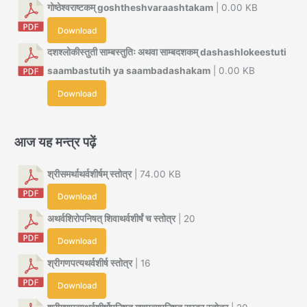
गोष्ठेश्वराष्टकम् goshtheshvaraashtakam
| 0.00 KB
Download
दशश्लोकीस्तुती साम्बस्तुतिः अथवा साम्बदशकम् dashashlokeestuti
saambastutih ya saambadashakam
| 0.00 KB
Download
आज यह मन्त्र पढ़ें
श्रीसमर्थाथर्वशीर्षम् स्तोत्र
| 74.00 KB
Download
अथर्वशिरोपनिषत् शिवाथर्वशीर्षं च स्तोत्र
| 20
Download
श्रीगणपत्यथर्वशीर्ष स्तोत्र
| 16
Download