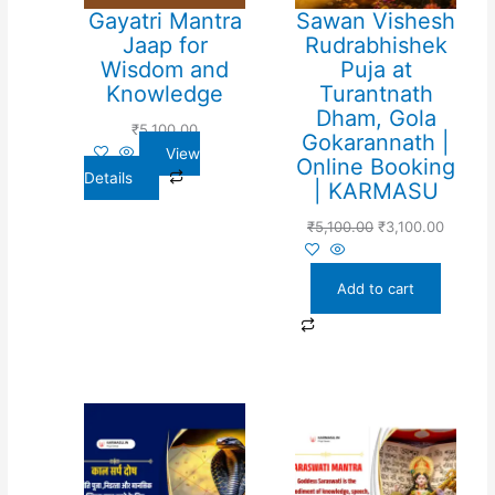
Gayatri Mantra
Sawan Vishesh
Jaap for
Rudrabhishek
Wisdom and
Puja at
Knowledge
Turantnath
Dham, Gola
₹
5,100.00
Gokarannath |
View
Online Booking
Details
| KARMASU
₹
5,100.00
₹
3,100.00
Add to cart