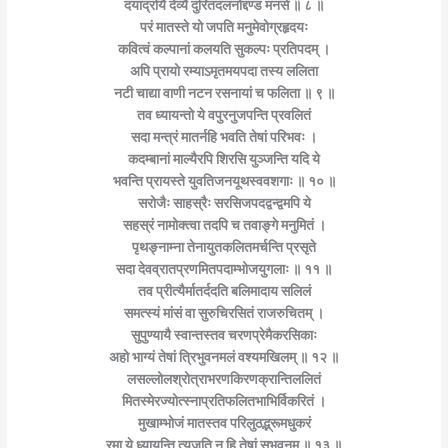
दयार्द्रायै देव्यै दुरितदलनोद्दण्ड मनसे ॥ ८ ॥
परं मातस्ते यो जपति मनुमेवोग्रहृदयः
कवित्वं कल्पानां कलयति सुकल्पः प्रतिपदम् ।
अपि प्रायो रम्याऽमृतमयपदा तस्य ललिता
नटी चाद्या वाणी नटन रसनायां च फलिता ॥ ९ ॥
तव ध्यायन्तो ये वपुरनुजपन्ति प्रवलितं
सदा मन्त्रं मातर्नहि भवति तेषां परिभवः ।
कदम्बानां माल्यैरपि शिरसि युञ्जन्ति यदि ये
भवन्ति प्रायस्ते युवतिजनयूथस्ववशगाः ॥ १० ॥
सरोजैः साहस्रैः सरसिजपदद्वन्द्वमपि ये
सहस्रं नामोक्त्वा तदपि च तवाङ्गे मनुमितं ।
पृथङ्नाम्ना तेनायुतकलितमर्चन्ति प्रसृते
सदा देवव्रातप्रणमितपदाम्भोजयुगलाः ॥ ११ ॥
तव प्रीत्यैर्मातर्ददति बलिमादाय सलिलं
समत्स्यं मांसं वा सुरुचिरसितं राजरुचितम् ।
सुपुण्यायै स्वान्तस्तव चरणप्रेमैकरसिकाः
अहो भाग्यं तेषां त्रिभुवनमलं वश्यमखिलम् ॥ १२ ॥
लसल्लोलश्रोत्राभरणकिरणक्रान्तिललितं
मितस्मेरज्योत्स्नाप्रतिफलितभाभिर्विकरितं ।
मुखाम्भोजं मातस्तव परिलुठद्भ्रूमधुकरं
रमा ये ध्यायन्ति त्यजति न हि तेषां सुभवनम् ॥ १३ ॥