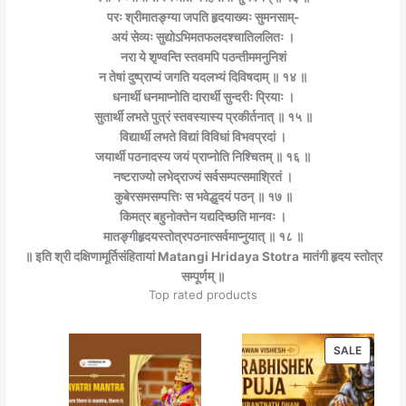
परः श्रीमातङ्ग्या जपति हृदयाख्यः सुमनसाम्-
अयं सेव्यः सुद्योऽभिमतफलदश्चातिललितः ।
नरा ये शृण्वन्ति स्तवमपि पठन्तीममनुनिशं
न तेषां दुष्प्राप्यं जगति यदलभ्यं दिविषदाम् ॥ १४ ॥
धनार्थी धनमाप्नोति दारार्थी सुन्दरीः प्रियाः ।
सुतार्थी लभते पुत्रं स्तवस्यास्य प्रकीर्तनात् ॥ १५ ॥
विद्यार्थी लभते विद्यां विविधां विभवप्रदां ।
जयार्थी पठनादस्य जयं प्राप्नोति निश्चितम् ॥ १६ ॥
नष्टराज्यो लभेद्राज्यं सर्वसम्पत्समाश्रितं ।
कुबेरसमसम्पत्तिः स भवेद्धृदयं पठन् ॥ १७ ॥
किमत्र बहुनोक्तेन यद्यदिच्छति मानवः ।
मातङ्गीहृदयस्तोत्रपठनात्सर्वमाप्नुयात् ॥ १८ ॥
॥ इति श्री दक्षिणामूर्तिसंहितायां Matangi Hridaya Stotra
मातंगी हृदय स्तोत्र
सम्पूर्णम् ॥
Top rated products
PRODU
SALE
ON
SALE