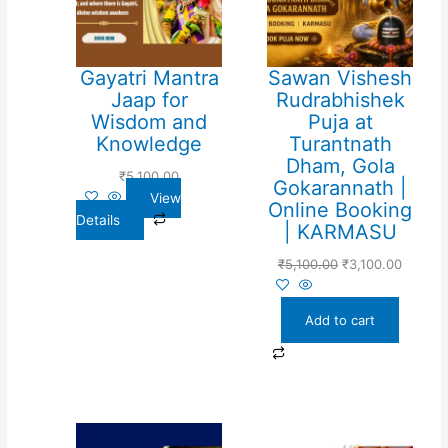
Gayatri Mantra
Sawan Vishesh
Jaap for
Rudrabhishek
Wisdom and
Puja at
Knowledge
Turantnath
Dham, Gola
₹
5,100.00
Gokarannath |
View
Online Booking
Details
| KARMASU
₹
5,100.00
₹
3,100.00
Add to cart