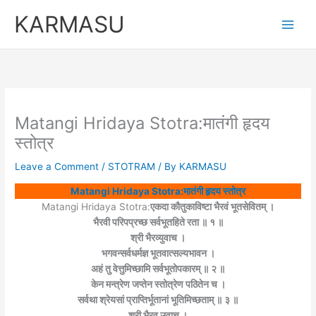
Skip
Original
Curren
KARMASU
to
price
price
content
was:
is:
₹5,100.00.
₹3,100.
Matangi Hridaya Stotra:मातंगी हृदय
स्तोत्र
Leave a Comment
/
STOTRAM
/ By
KARMASU
Matangi Hridaya Stotra:मातंगी हृदय स्तोत्र
Matangi Hridaya Stotra:
एकदा कौतुकाविष्टा भैरवं भूतसेवितम् ।
भैरवी परिपप्रच्छ सर्वभूतहिते रता ॥ १ ॥
श्री भैरव्युवाच ।
भगवन्सर्वधर्मज्ञ भूतवात्सल्यभावन ।
अहं तु वेत्तुमिच्छामि सर्वभूतोपकारम् ॥ २ ॥
केन मन्त्रेण जप्तेन स्तोत्रेण पठितेन च ।
सर्वथा श्रेयसां प्राप्तिर्भूतानां भूतिमिच्छताम् ॥ ३ ॥
श्री भैरव उवाच ।