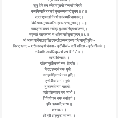
शृणु देवि तव स्नेहात्प्रायो गोप्यमपि प्रिये
।
कथयिष्यामि तत्सर्वं सुखसम्पत्करं शुभम् ॥ ४ ॥
पठतां शृण्वतां नित्यं सर्वसम्पत्तिदायकम् ।
विद्यैश्वर्यसुखाव्याप्तिमङ्गलप्रदमुत्तमम् ॥ ५ ॥
मातङ्ग्या हृदयं स्तोत्रं दुःखदारिद्र्यभञ्जनम् ।
मङ्गलं मङ्गलानां च अस्ति सर्वसुखप्रदम् ॥ ६ ॥
ओं अस्य श्रीमातङ्गीहृदयस्तोत्रमन्त्रस्य दक्षिणामूर्तिरृषिः –
विराट् छन्दः – श्री मातङ्गी देवता – ह्रीं बीजं – क्लीं शक्तिः – ह्रूं कीलकं ।
सर्ववाञ्छितार्थसिद्ध्यर्थे जपे विनियोगः ॥
ऋष्यादिन्यासः ।
दक्षिणामूर्तिऋषये नमः शिरसि ।
विराट्छन्दसे नमः मुखे ।
मातङ्गीदेवतायै नमः हृदि ।
ह्रीं बीजाय नमः गुह्ये ।
हूं शक्तये नमः पादयोः ।
क्लीं कीलकाय नमः नाभौ ।
विनियोगाय नमः सर्वाङ्गे ।
इति ऋष्यादिन्यासः ॥
करन्यासः ।
ओं ह्रीं अङ्गुष्ठाभ्यां नमः ।