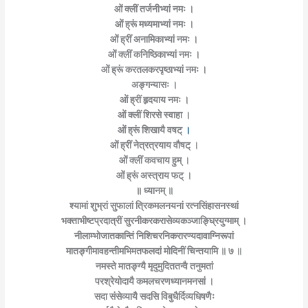
ओं क्लीं तर्जनीभ्यां नमः ।
ओं ह्रूं मध्यमाभ्यां नमः ।
ओं ह्रीं अनामिकाभ्यां नमः ।
ओं क्लीं कनिष्ठिकाभ्यां नमः ।
ओं ह्रूं करतलकरपृष्ठाभ्यां नमः ।
अङ्गन्यासः ।
ओं ह्रीं हृदयाय नमः ।
ओं क्लीं शिरसे स्वाहा ।
ओं ह्रूं शिखायै वषट्
।
ओं ह्रीं नेत्रत्रयाय वौषट् ।
ओं क्लीं कवचाय हुम् ।
ओं ह्रूं अस्त्राय फट् ।
॥
ध्यानम् ॥
श्यामां शुभ्रां सुफालां त्रिकमलनयनां रत्नसिंहासनस्थां
भक्ताभीष्टप्रदात्रीं सुरनीकरकरासेव्यकञ्जाङ्घ्रियुग्माम् ।
नीलाम्भोजातकान्तिं निशिचरनिकरारण्यदावाग्निरूपां
मातङ्गीमावहन्तीमभिमतफलदां मोदिनीं चिन्तयामि ॥ ७ ॥
नमस्ते मातङ्ग्यै मृदुमुदिततन्वै तनुमतां
परश्रेयोदायै कमलचरणध्यानमनसां ।
सदा संसेव्यायै सदसि विबुधैर्दिव्यधिषणैः