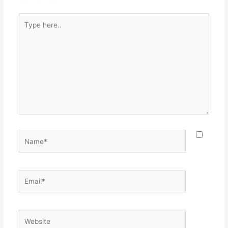
Type
here..
Name*
Email*
Website