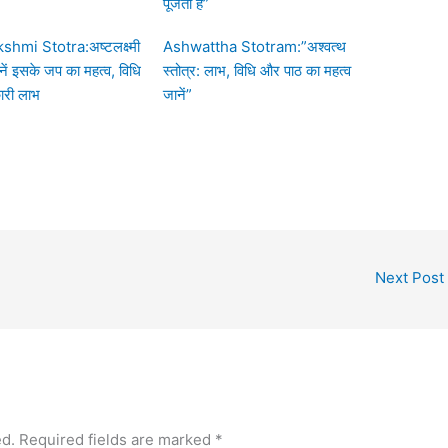
पूजती है”
shmi Stotra:अष्टलक्ष्मी
Ashwattha Stotram:”अश्वत्थ
ानें इसके जप का महत्व, विधि
स्तोत्र: लाभ, विधि और पाठ का महत्व
ारी लाभ
जानें”
Next Post
ed.
Required fields are marked
*