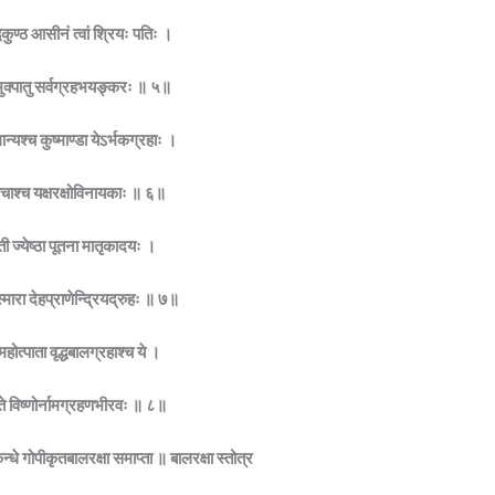
वैकुण्ठ आसीनं त्वां श्रियः पतिः ।
ञभुक्पातु सर्वग्रहभयङ्करः ॥ ५॥
ान्यश्च कुष्माण्डा येऽर्भकग्रहाः ।
ाचाश्च यक्षरक्षोविनायकाः ॥ ६॥
ी ज्येष्ठा पूतना मातृकादयः ।
स्मारा देहप्राणेन्द्रियद्रुहः ॥ ७॥
 महोत्पाता वृद्धबालग्रहाश्च ये ।
तु ते विष्णोर्नामग्रहणभीरवः ॥ ८॥
्धे गोपीकृतबालरक्षा समाप्ता ॥ बालरक्षा स्तोत्र