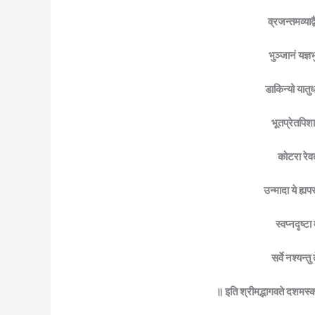
व्रजन्तमव्याद्
भुञ्जानं यज्
डाकिन्यो यातुध
भूतप्रेतपिश
कोटरा रेवत
उन्मादा ये ह्यप
स्वप्नदृष्टा
सर्वे नश्यन्
॥ इति श्रीमद्भागवते दशमस्कन