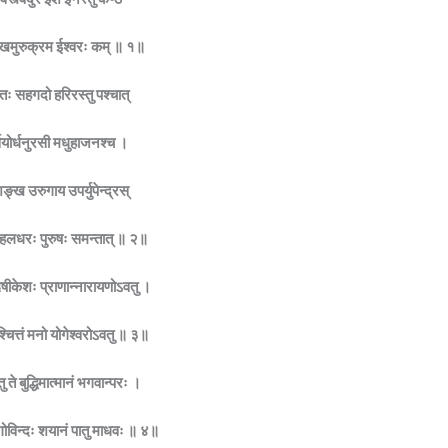
ं मुखमुरुक्रम ईश्वरः कम् ॥ १॥
रतः सहगदो हरिरस्तु पश्चात्
्श्वयोर्धनुरसी मधुहाजनश्च ।
ङ्ख उरुगाय उपर्युपेन्द्रस्
्षितौ हलधरः पुरुषः समन्तात् ॥ २॥
हृषीकेशः प्राणान्नारायणोऽवतु ।
िश्चित्तं मनो योगेश्वरोऽवतु ॥ ३॥
्तु ते बुद्धिमात्मानं भगवान्परः ।
ु गोविन्दः शयानं पातु माधवः ॥ ४॥