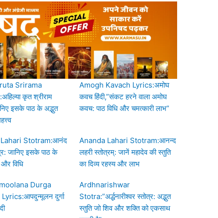
ruta Srirama
Amogh Kavach Lyrics:अमोघ
हिल्या कृत श्रीराम
कवच हिंदी,”संकट हरने वाला अमोघ
ानिए इसके पाठ के अद्भुत
कवच: पाठ विधि और चमत्कारी लाभ”
त्त्व
Lahari Stotram:आनंद
Ananda Lahari Stotram:आनन्द
्र: जानिए इसके पाठ के
लहरी स्तोत्रम्: जानें महादेव की स्तुति
भ और विधि
का दिव्य रहस्य और लाभ
moolana Durga
Ardhnarishwar
yrics:आपदुन्मूलन दुर्गा
Stotra:”अर्द्धनारीश्वर स्तोत्र: अद्भुत
ंदी
स्तुति जो शिव और शक्ति को एकसाथ