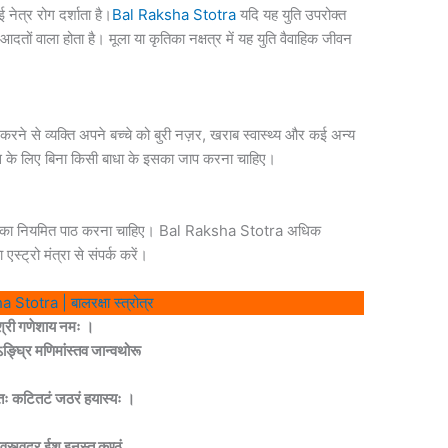
ोई नेत्र रोग दर्शाता है।
Bal Raksha Stotra
यदि यह युति उपरोक्त
बुरी आदतों वाला होता है। मूला या कृतिका नक्षत्र में यह युति वैवाहिक जीवन
ने से व्यक्ति अपने बच्चे को बुरी नज़र, खराब स्वास्थ्य और कई अन्य
कास के लिए बिना किसी बाधा के इसका जाप करना चाहिए।
स्तोत्र का नियमित पाठ करना चाहिए। Bal Raksha Stotra अधिक
स्ट्रो मंत्रा से संपर्क करें।
Stotra | बालरक्षा स्त्रोत्र
श्री गणेशाय नमः ।
ङ्घ्रि मणिमांस्तव जान्वथोरू
युतः कटितटं जठरं हयास्यः ।
शवस्त्वदुर ईश इनस्तु कण्ठं