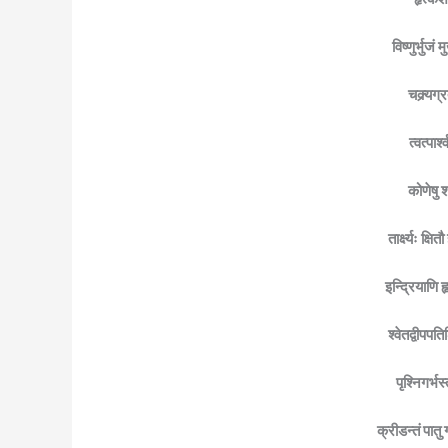
विष्णुर्भुज
चक्र्यग्
त्वत्पार
कोणेषु श
तार्क्ष्यः क
इन्द्रियाणि 
श्वेतद्वीपपत
पृश्निगर्भस
क्रीडन्तं पात