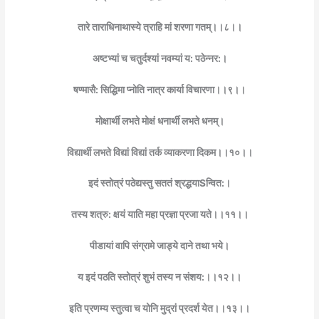
तारे ताराधिनाथास्ये त्राहि मां शरणा गतम्।।८।।
अष्टभ्यां च चतुर्दश्यां नवम्यां य: पठेन्नर:।
षण्मासै: सिद्धिमा प्नोति नात्र कार्या विचारणा।।९।।
मोक्षार्थी लभते मोक्षं धनार्थी लभते धनम्।
विद्यार्थी लभते विद्यां विद्यां तर्क व्याकरणा दिकम।।१०।।
इदं स्तोत्रं पठेद्यस्तु सततं श्रद्धयाSन्वित:।
तस्य शत्रु: क्षयं याति महा प्रज्ञा प्रजा यते।।११।।
पीडायां वापि संग्रामे जाड्ये दाने तथा भये।
य इदं पठति स्तोत्रं शुभं तस्य न संशय:।।१२।।
इति प्रणम्य स्तुत्वा च योनि मुद्रां प्रदर्श येत।।१३।।