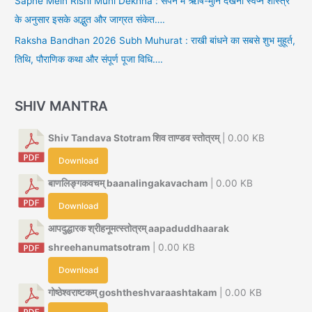
Sapne Mein Rishi Muni Dekhna : सपने में ऋषि-मुनि देखना स्वप्न शास्त्र
के अनुसार इसके अद्भुत और जाग्रत संकेत….
Raksha Bandhan 2026 Subh Muhurat : राखी बांधने का सबसे शुभ मुहूर्त,
तिथि, पौराणिक कथा और संपूर्ण पूजा विधि….
SHIV MANTRA
Shiv Tandava Stotram शिव ताण्डव स्तोत्रम्
| 0.00 KB
Download
बाणलिङ्गकवचम् baanalingakavacham
| 0.00 KB
Download
आपदुद्धारक श्रीहनूमत्स्तोत्रम् aapaduddhaarak
shreehanumatsotram
| 0.00 KB
Download
गोष्ठेश्वराष्टकम् goshtheshvaraashtakam
| 0.00 KB