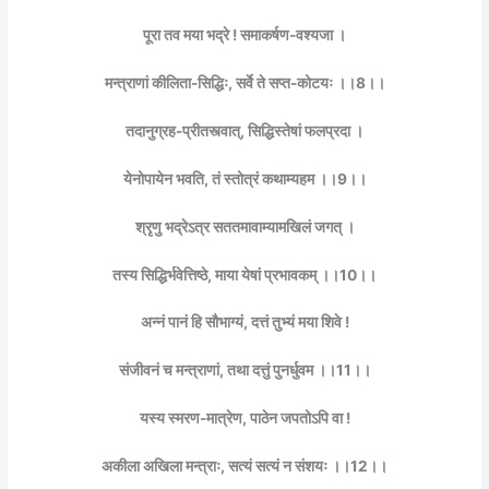
पूरा तव मया भद्रे ! समाकर्षण-वश्यजा ।
मन्त्राणां कीलिता-सिद्धिः, सर्वे ते सप्त-कोटयः ।।8।।
तदानुग्रह-प्रीतस्त्वात्, सिद्धिस्तेषां फलप्रदा ।
येनोपायेन भवति, तं स्तोत्रं कथाम्यहम ।।9।।
श्रृणु भद्रेऽत्र सततमावाम्यामखिलं जगत् ।
तस्य सिद्धिर्भवेत्तिष्ठे, माया येषां प्रभावकम् ।।10।।
अन्नं पानं हि सौभाग्यं, दत्तं तुभ्यं मया शिवे !
संजीवनं च मन्त्राणां, तथा दत्तुं पुनर्धुवम ।।11।।
यस्य स्मरण-मात्रेण, पाठेन जपतोऽपि वा !
अकीला अखिला मन्त्राः, सत्यं सत्यं न संशयः ।।12।।