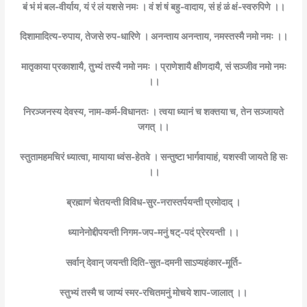
बं भं मं बल-वीर्याय, यं रं लं यशसे नमः । वं शं षं बहु-वादाय, सं हं ळं क्षं-स्वरुपिणे ।।
दिशामादित्य-रुपाय, तेजसे रुप-धारिणे । अनन्ताय अनन्ताय, नमस्तस्मै नमो नमः ।।
मातृकाया प्रकाशायै, तुभ्यं तस्यै नमो नमः । प्राणेशायै क्षीणदायै, सं सञ्जीव नमो नमः
।।
निरञ्जनस्य देवस्य, नाम-कर्म-विधानतः । त्वया ध्यानं च शक्तया च, तेन सञ्जायते
जगत् ।।
स्तुतामहमचिरं ध्यात्वा, मायाया ध्वंस-हेतवे । सन्तुष्टा भार्गवायाहं, यशस्वी जायते हि सः
।।
ब्रह्माणं चेतयन्ती विविध-सुर-नरास्तर्पयन्ती प्रमोदाद् ।
ध्यानेनोद्दीपयन्ती निगम-जप-मनुं षट्-पदं प्रेरयन्ती ।।
सर्वान् देवान् जयन्ती दिति-सुत-दमनी साऽप्यहंकार-मूर्ति-
स्तुभ्यं तस्मै च जाप्यं स्मर-रचितमनुं मोचये शाप-जालात् ।।