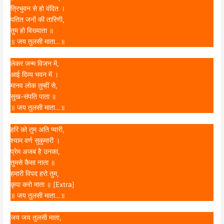
त्रिभुवन से हो वंदित ।
पतित जनों की तारिणी,
तुम हो विख्याता ॥
॥ जय तुलसी माता…॥
लेकर जन्म विजन में,
आई दिव्य भवन में ।
मानव लोक तुम्हीं से,
सुख-संपति पाता ॥
॥ जय तुलसी माता…॥
हरि को तुम अति प्यारी,
श्याम वर्ण सुकुमारी ।
प्रेम अजब है उनका,
तुमसे कैसा नाता ॥
हमारी विपद हरो तुम,
कृपा करो माता ॥ [Extra]
॥ जय तुलसी माता…॥
जय जय तुलसी माता,