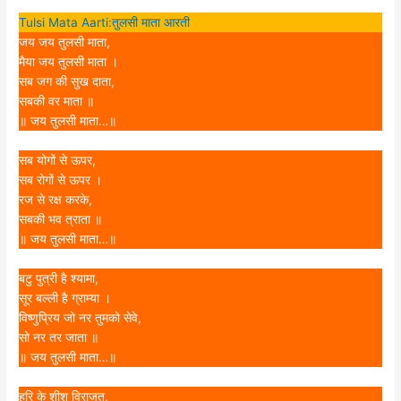
Tulsi Mata Aarti:तुलसी माता आरती
जय जय तुलसी माता,
मैया जय तुलसी माता ।
सब जग की सुख दाता,
सबकी वर माता ॥
॥ जय तुलसी माता…॥
सब योगों से ऊपर,
सब रोगों से ऊपर ।
रज से रक्ष करके,
सबकी भव त्राता ॥
॥ जय तुलसी माता…॥
बटु पुत्री है श्यामा,
सूर बल्ली है ग्राम्या ।
विष्णुप्रिय जो नर तुमको सेवे,
सो नर तर जाता ॥
॥ जय तुलसी माता…॥
हरि के शीश विराजत,