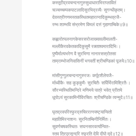
कस्तूरीद्रवचन्दनागुरुसुधाधाराभिराप्लावितं
चञ्चच्चम्पकपाटलादिसुरभिद्रव्यैः सुगन्धीकृतम्।
देवस्त्रीगणमस्तकस्थितमहारत्नादिकुम्भव्रजै-
रम्भःशाम्भवि संभ्रमेण विमलं दत्तं गृहाणाम्बिके॥9॥
कह्लारोत्पलनागकेसरसरोजाख्यावलीमालती-
मल्लीकैरवकेतकादिकुसुमै रक्ताश्वमारादिभिः।
पुष्पैर्माल्यभरेण वै सुरभिणा नानारसस्रोतसा
ताम्राम्भोजनिवासिनीं भगवतीं श्रीचण्डिकां पूजये॥10॥
मांसीगुग्गुलचन्दनागुरुरजः कर्पूरशैलेयजै-
र्माध्वीकैः सह कुङ्कुमैः सुरचितैः सर्पिर्भिरामिश्रितैः।
सौरभ्यस्थितिमन्दिरे मणिमये पात्रे भवेत् प्रीतये
धूपोऽयं सुरकामिनीविरचितः श्रीचण्डिके त्वन्मुदे॥11॥
घृतद्रवपरिस्फुरद्रुचिररत्नयष्ट्यान्वितो
महातिमिरनाशनः सुरनितम्बिनीनिर्मितः।
सुवर्णचषकस्थितः सघनसारवर्त्यान्वित-
स्तव त्रिपुरसुन्दरि स्फुरति देवि दीपो मुदे॥12॥