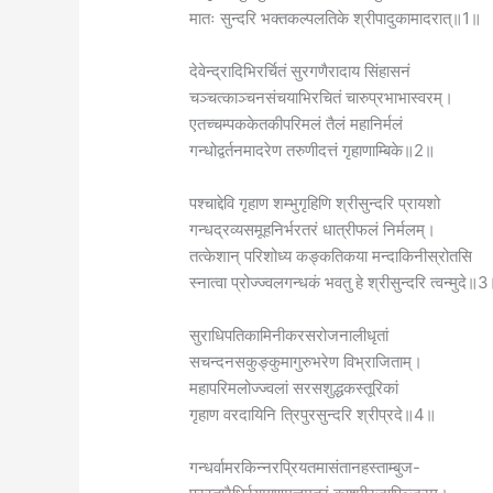
मातः सुन्दरि भक्तकल्पलतिके श्रीपादुकामादरात्॥1॥
देवेन्द्रादिभिरर्चितं सुरगणैरादाय सिंहासनं
चञ्चत्काञ्चनसंचयाभिरचितं चारुप्रभाभास्वरम्।
एतच्चम्पककेतकीपरिमलं तैलं महानिर्मलं
गन्धोद्वर्तनमादरेण तरुणीदत्तं गृहाणाम्बिके॥2॥
पश्चाद्देवि गृहाण शम्भुगृहिणि श्रीसुन्दरि प्रायशो
गन्धद्रव्यसमूहनिर्भरतरं धात्रीफलं निर्मलम्।
तत्केशान् परिशोध्य कङ्कतिकया मन्दाकिनीस्रोतसि
स्नात्वा प्रोज्ज्वलगन्धकं भवतु हे श्रीसुन्दरि त्वन्मुदे॥
सुराधिपतिकामिनीकरसरोजनालीधृतां
सचन्दनसकुङ्कुमागुरुभरेण विभ्राजिताम्।
महापरिमलोज्ज्वलां सरसशुद्धकस्तूरिकां
गृहाण वरदायिनि त्रिपुरसुन्दरि श्रीप्रदे॥4॥
गन्धर्वामरकिन्नरप्रियतमासंतानहस्ताम्बुज-