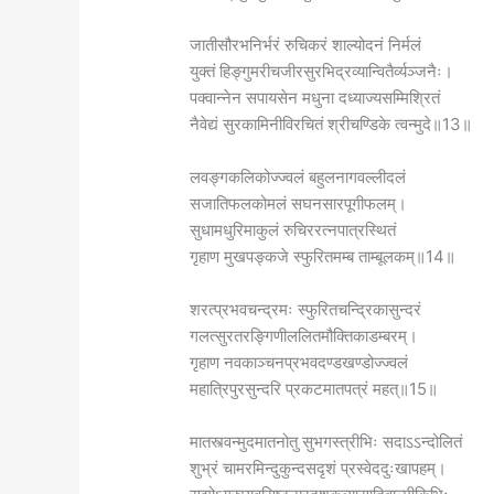
जातीसौरभनिर्भरं रुचिकरं शाल्योदनं निर्मलं
युक्तं हिङ्गुमरीचजीरसुरभिद्रव्यान्वितैर्व्यञ्जनैः।
पक्वान्नेन सपायसेन मधुना दध्याज्यसम्मिश्रितं
नैवेद्यं सुरकामिनीविरचितं श्रीचण्डिके त्वन्मुदे॥13॥
लवङ्गकलिकोज्ज्वलं बहुलनागवल्लीदलं
सजातिफलकोमलं सघनसारपूगीफलम्।
सुधामधुरिमाकुलं रुचिररत्नपात्रस्थितं
गृहाण मुखपङ्कजे स्फुरितमम्ब ताम्बूलकम्॥14॥
शरत्प्रभवचन्द्रमः स्फुरितचन्द्रिकासुन्दरं
गलत्सुरतरङ्गिणीललितमौक्तिकाडम्बरम्।
गृहाण नवकाञ्चनप्रभवदण्डखण्डोज्ज्वलं
महात्रिपुरसुन्दरि प्रकटमातपत्रं महत्॥15॥
मातस्त्वन्मुदमातनोतु सुभगस्त्रीभिः सदाऽऽन्दोलितं
शुभ्रं चामरमिन्दुकुन्दसदृशं प्रस्वेददुःखापहम्।