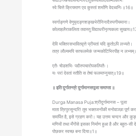
सद्योऽगस्त्यवसिष्ठनारदशुकव्यासादिवाल्मीकिभिः
स्वे चित्ते क्रियमाण एव कुरुतां शर्माणि वेदध्वनिः॥16॥
स्वर्गाङ्गणे वेणुमृदङ्गशङ्खभेरीनिनादैरुपगीयमाना।
कोलाहलैराकलिता तवास्तु विद्याधरीनृत्यकला सुखाय॥
देवि भक्तिरसभावितवृत्ते प्रीयतां यदि कुतोऽपि लभ्यते।
तत्र लौल्यमपि सत्फलमेकं जन्मकोटिभिरपीह न लभ्य
एतैः षोडशभिः पद्यैरुपचारोपकल्पितैः।
यः परां देवतां स्तौति स तेषां फलमाप्नुयात्॥19॥
॥ इति दुर्गातन्त्रे दुर्गामानसपूजा समाप्ता ॥
Durga Manasa Puja:श्रीदुर्गामानस – पूजा
माता त्रिपुरसुन्दरि! तुम भक्तजनोंकी मनोवाञ्छा पूर्ण कर
समर्पित है, इसे ग्रहण करो। यह उत्तम चन्दन और कुङ्
मणियों तथा मँगोंसे इसका निर्माण हुआ है और बहुत-सी 
पोछकर स्वच्छ बना दिया॥1॥