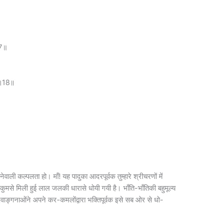
17॥
म्॥18॥
नेवाली कल्पलता हो। माँ! यह पादुका आदरपूर्वक तुम्हारे श्रीचरणों में
कुमसे मिली हुई लाल जलकी धारासे धोयी गयी है। भाँति-भाँतिकी बहुमूल्य
देवाङ्गनाओंने अपने कर-कमलोंद्वारा भक्तिपूर्वक इसे सब ओर से धो-