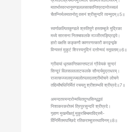
प्रस्तारैर्ध्रियमाणमुत्तमतरं काश्मीरजापिञ्जरम्।
मातर्भास्वरभानुमण्डललसत्कान्तिप्रदानोज्ज्वलं
चैतन्निर्मलमातनोतु वसनं श्रीसुन्दरि त्वन्मुदम्॥5॥
स्वर्णाकल्पितकुण्डले श्रुतियुगे हस्ताम्बुजे मुद्रिका
मध्ये सारसना नितम्बफलके मञ्जीरमङ्घ्रिद्वये।
हारो वक्षसि कङ्कणौ क्वणरणत्कारौ करद्वन्द्वके
विन्यस्तं मुकुटं शिरस्यनुदिनं दत्तोन्मदं स्तूयताम्॥6॥
ग्रीवायां धृतकान्तिकान्तपटलं ग्रैवेयकं सुन्दरं
सिन्दूरं विलसल्ललाटफलके सौन्दर्यमुद्राधरम्।
राजत्कज्जलमुज्ज्वलोत्पलदलश्रीमोचने लोचने
तद्दिव्यौषधिनिर्मितं रचयतु श्रीशाम्भवि श्रीप्रदे॥7॥
अमन्दतरमन्दरोन्मथितदुग्धसिन्धूद्भवं
निशाकरकरोपमं त्रिपुरसुन्दरि श्रीप्रदे।
गृहाण मुखमीक्षतुं मुकुरबिम्बमाविद्रुमै-
र्विनिर्मितमघच्छिदे रतिकराम्बुजस्थायिनम्॥8॥