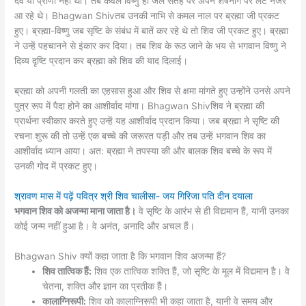
देव या प्राणी नहीं था। तब केवल विष्णु ही जल सतह पर अपने शेषनाग पर लेटे नजर
आ रहे थे। Bhagwan Shivतब उनकी नाभि से कमल नाल पर ब्रह्मा जी प्रकट
हुए। ब्रह्मा-विष्णु जब सृष्टि के संबंध में बातें कर रहे थे तो शिव जी प्रकट हुए। ब्रह्मा
ने उन्हें पहचानने से इंकार कर दिया। तब शिव के रूठ जाने के भय से भगवान विष्णु ने
दिव्य दृष्टि प्रदान कर ब्रह्मा को शिव की याद दिलाई।
ब्रह्मा को अपनी गलती का एहसास हुआ और शिव से क्षमा मांगते हुए उन्होंने उनसे अपने
पुत्र रूप में पैदा होने का आशीर्वाद मांगा। Bhagwan Shivशिव ने ब्रह्मा की
प्रार्थना स्वीकार करते हुए उन्हें यह आशीर्वाद प्रदान किया। जब ब्रह्मा ने सृष्टि की
रचना शुरू की तो उन्हें एक बच्चे की जरूरत पड़ी और तब उन्हें भगवान शिव का
आशीर्वाद ध्यान आया। अत: ब्रह्मा ने तपस्या की और बालक शिव बच्चे के रूप में
उनकी गोद में प्रकट हुए।
श्रावण मास में पढ़ें पवित्र श्री शिव चालीसा- जय गिरिजा पति दीन दयाला
भगवान शिव को अजन्मा माना जाता है।
वे सृष्टि के आरंभ से ही विद्यमान हैं, यानी उनका
कोई जन्म नहीं हुआ है। वे अनंत, अनादि और अचल हैं।
Bhagwan Shiv क्यों कहा जाता है कि भगवान शिव अजन्मा हैं?
शिव तात्विक हैं:
शिव एक तात्विक शक्ति हैं, जो सृष्टि के मूल में विद्यमान है। वे
चेतना, शक्ति और ज्ञान का प्रतीक हैं।
कालाग्निरूपी:
शिव को कालाग्निरूपी भी कहा जाता है, यानी वे समय और