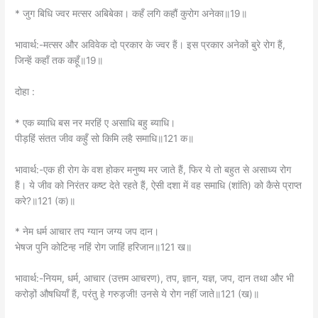
भावार्थ:-एक ही रोग के वश होकर मनुष्य मर जाते हैं, फिर ये तो बहुत से असाध्य रोग
हैं। ये जीव को निरंतर कष्ट देते रहते हैं, ऐसी दशा में वह समाधि (शांति) को कैसे प्राप्त
करे?॥121 (क)॥
* नेम धर्म आचार तप ग्यान जग्य जप दान।
भेषज पुनि कोटिन्ह नहिं रोग जाहिं हरिजान॥121 ख॥
भावार्थ:-नियम, धर्म, आचार (उत्तम आचरण), तप, ज्ञान, यज्ञ, जप, दान तथा और भी
करोड़ों औषधियाँ हैं, परंतु हे गरुड़जी! उनसे ये रोग नहीं जाते॥121 (ख)॥
चौपाई :
* एहि बिधि सकल जीव जग रोगी। सोक हरष भय प्रीति बियोगी॥
मानस रोग कछुक मैं गाए। हहिं सब कें लखि बिरलेन्ह पाए॥1॥
भावार्थ:-इस प्रकार जगत्‌ में समस्त जीव रोगी हैं, जो शोक, हर्ष, भय, प्रीति और
वियोग के दुःख से और भी दुःखी हो रहे हैं। मैंने ये थो़ड़े से मानस रोग कहे हैं। ये हैं तो
सबको, परंतु इन्हें जान पाए हैं कोई विरले ही॥1॥
* जाने ते छीजहिं कछु पापी। नास न पावहिं जन परितापी॥