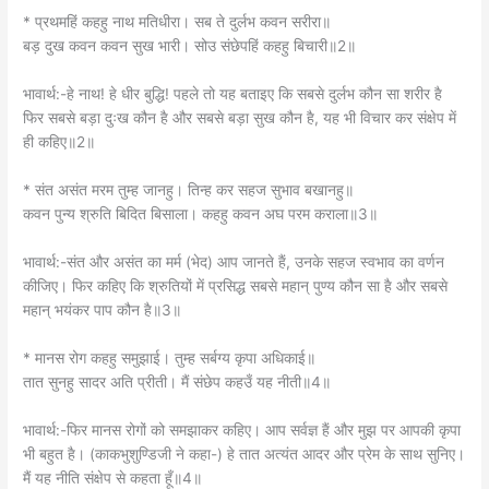
* प्रथमहिं कहहु नाथ मतिधीरा। सब ते दुर्लभ कवन सरीरा॥
बड़ दुख कवन कवन सुख भारी। सोउ संछेपहिं कहहु बिचारी॥2॥
भावार्थ:-हे नाथ! हे धीर बुद्धि! पहले तो यह बताइए कि सबसे दुर्लभ कौन सा शरीर है
फिर सबसे बड़ा दुःख कौन है और सबसे बड़ा सुख कौन है, यह भी विचार कर संक्षेप में
ही कहिए॥2॥
* संत असंत मरम तुम्ह जानहु। तिन्ह कर सहज सुभाव बखानहु॥
कवन पुन्य श्रुति बिदित बिसाला। कहहु कवन अघ परम कराला॥3॥
भावार्थ:-संत और असंत का मर्म (भेद) आप जानते हैं, उनके सहज स्वभाव का वर्णन
कीजिए। फिर कहिए कि श्रुतियों में प्रसिद्ध सबसे महान्‌ पुण्य कौन सा है और सबसे
महान्‌ भयंकर पाप कौन है॥3॥
* मानस रोग कहहु समुझाई। तुम्ह सर्बग्य कृपा अधिकाई॥
तात सुनहु सादर अति प्रीती। मैं संछेप कहउँ यह नीती॥4॥
भावार्थ:-फिर मानस रोगों को समझाकर कहिए। आप सर्वज्ञ हैं और मुझ पर आपकी कृपा
भी बहुत है। (काकभुशुण्डिजी ने कहा-) हे तात अत्यंत आदर और प्रेम के साथ सुनिए।
मैं यह नीति संक्षेप से कहता हूँ॥4॥