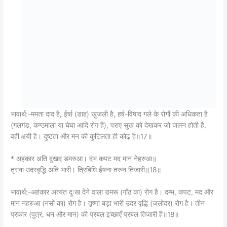
भावार्थ:-ममता दाद है, ईर्षा (डाह) खुजली है, हर्ष-विषाद गले के रोगों की अधिकता है
(गलगंड, कण्ठमाला या घेघा आदि रोग हैं), पराए सुख को देखकर जो जलन होती है,
वही क्षयी है। दुष्टता और मन की कुटिलता ही कोढ़ है॥17॥
* अहंकार अति दुखद डमरुआ। दंभ कपट मद मान नेहरुआ॥
तृस्ना उदरबृद्धि अति भारी। त्रिबिधि ईषना तरुन तिजारी॥18॥
भावार्थ:-अहंकार अत्यंत दुःख देने वाला डमरू (गाँठ का) रोग है। दम्भ, कपट, मद और
मान नहरुआ (नसों का) रोग है। तृष्णा बड़ा भारी उदर वृद्धि (जलोदर) रोग है। तीन
प्रकार (पुत्र, धन और मान) की प्रबल इच्छाएँ प्रबल तिजारी हैं॥18॥
* जुग बिधि ज्वर मत्सर अबिबेका। कहँ लगि कहौं कुरोग अनेका॥19॥
भावार्थ:-मत्सर और अविवेक दो प्रकार के ज्वर हैं। इस प्रकार अनेकों बुरे रोग हैं,
जिन्हें कहाँ तक कहूँ॥19॥
दोहा :
* एक ब्याधि बस नर मरहिं ए असाधि बहु ब्याधि।
पीड़हिं संतत जीव कहुँ सो किमि लहै समाधि॥121 क॥