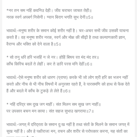
*नर तन सम नहिं कवनिउ देही। जीव चराचर जाचत तेही॥
नरक स्वर्ग अपबर्ग निसेनी। ग्यान बिराग भगति सुभ देनी॥5॥
भावार्थ:-मनुष्य शरीर के समान कोई शरीर नहीं है। चर-अचर सभी जीव उसकी याचना
करते हैं। वह मनुष्य शरीर नरक, स्वर्ग और मोक्ष की सीढ़ी है तथा कल्याणकारी ज्ञान,
वैराग्य और भक्ति को देने वाला है॥5॥
* सो तनु धरि हरि भजहिं न जे नर। होहिं बिषय रत मंद मंद तर॥
काँच किरिच बदलें ते लेहीं। कर ते डारि परस मनि देहीं॥6॥
भावार्थ:-ऐसे मनुष्य शरीर को धारण (प्राप्त) करके भी जो लोग श्री हरि का भजन नहीं
करते और नीच से भी नीच विषयों में अनुरक्त रहते हैं, वे पारसमणि को हाथ से फेंक देते
हैं और बदले में काँच के टुकड़े ले लेते हैं॥6॥
* नहिं दरिद्र सम दुख जग माहीं। संत मिलन सम सुख जग नाहीं॥
पर उपकार बचन मन काया। संत सहज सुभाउ खगराया॥7॥
भावार्थ:-जगत्‌ में दरिद्रता के समान दुःख नहीं है तथा संतों के मिलने के समान जगत्‌ में
सुख नहीं है। और हे पक्षीराज! मन, वचन और शरीर से परोपकार करना, यह संतों का