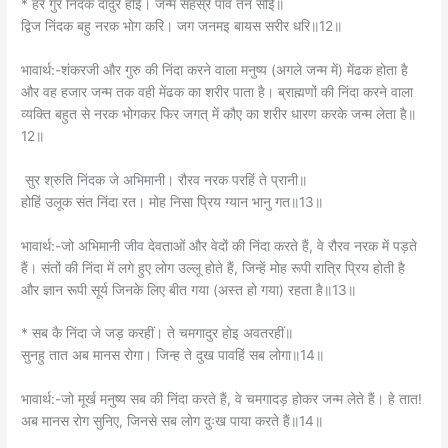
भावार्थ:-जो अभिमानी जीव देवताओं और वेदों की निंदा करते हैं, वे रौरव नरक में पड़ते
हैं। संतों की निंदा में लगे हुए लोग उल्लू होते हैं, जिन्हें मोह रूपी रात्रि प्रिय होती है
और ज्ञान रूपी सूर्य जिनके लिए बीत गया (अस्त हो गया) रहता है॥13॥
* सब कै निंदा जे जड़ करहीं। ते चमगादुर होइ अवतरहीं॥
सुनहु तात अब मानस रोगा। जिन्ह ते दुख पावहिं सब लोगा॥14॥
भावार्थ:-जो मूर्ख मनुष्य सब की निंदा करते हैं, वे चमगादड़ होकर जन्म लेते हैं। हे तात!
अब मानस रोग सुनिए, जिनसे सब लोग दुःख पाया करते हैं॥14॥
* मोह सकल ब्याधिन्ह कर मूला। तिन्ह ते पुनि उपजहिं बहु सूला॥
काम बात कफ लोभ अपारा। क्रोध पित्त नित छाती जारा॥15॥
भावार्थ:-सब रोगों की जड़ मोह (अज्ञान) है। उन व्याधियों से फिर और बहुत से शूल
उत्पन्न होते हैं। काम वात है, लोभ अपार (बढ़ा हुआ) कफ है और क्रोध पित्त है जो
सदा छाती जलाता रहता है॥15॥
* प्रीति करहिं जौं तीनिउ भाई। उपजइ सन्यपात दुखदाई॥
बिषय मनोरथ दुर्गम नाना। ते सब सूल नाम को जाना॥16॥