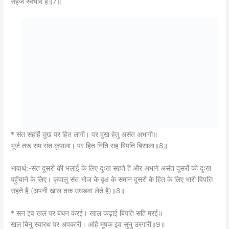
सहज स्वभाव है॥7॥
* संत सहहिं दुख पर हित लागी। पर दुख हेतु असंत अभागी॥
भूर्ज तरू सम संत कृपाला। पर हित निति सह बिपति बिसाला॥8॥
भावार्थ:-संत दूसरों की भलाई के लिए दुःख सहते हैं और अभागे असंत दूसरों को दुःख
पहुँचाने के लिए। कृपालु संत भोज के वृक्ष के समान दूसरों के हित के लिए भारी विपत्ति
सहते हैं (अपनी खाल तक उधड़वा लेते हैं)॥8॥
* सन इव खल पर बंधन करई। खाल कढ़ाई बिपति सहि मरई॥
खल बिनु स्वारथ पर अपकारी। अहि मूषक इव सुनु उरगारी॥9॥
भावार्थ:-किंतु दुष्ट लोग सन की भाँति दूसरों को बाँधते हैं और (उन्हें बाँधने के लिए)
अपनी खाल खिंचवाकर विपत्ति सहकर मर जाते हैं। हे सर्पों के शत्रु गरुड़जी! सुनिए,
दुष्ट बिना किसी स्वार्थ के साँप और चूहे के समान अकारण ही दूसरों का अपकार करते
हैं॥9॥
* पर संपदा बिनासि नसाहीं। जिमि ससि हति हिम उपल बिलाहीं॥
दुष्ट उदय जग आरति हेतू। जथा प्रसिद्ध अधम ग्रह केतू॥10॥
भावार्थ:-वे पराई संपत्ति का नाश करके स्वयं नष्ट हो जाते हैं, जैसे खेती का नाश करके