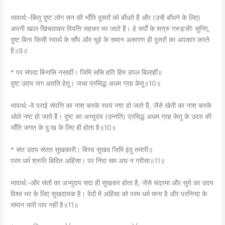
ओले नष्ट हो जाते हैं। दुष्ट का अभ्युदय (उन्नति) प्रसिद्ध अधम ग्रह केतु के उदय की
भाँति जगत के दुःख के लिए ही होता है॥10॥
* संत उदय संतत सुखकारी। बिस्व सुखद जिमि इंदु तमारी॥
परम धर्म श्रुति बिदित अहिंसा। पर निंदा सम अघ न गरीसा॥11॥
भावार्थ:-और संतों का अभ्युदय सदा ही सुखकर होता है, जैसे चंद्रमा और सूर्य का उदय
विश्व भर के लिए सुखदायक है। वेदों में अहिंसा को परम धर्म माना है और परनिन्दा के
समान भारी पाप नहीं है॥11॥
* हर गुर निंदक दादुर होई। जन्म सहस्र पाव तन सोई॥
द्विज निंदक बहु नरक भोग करि। जग जनमइ बायस सरीर धरि॥12॥
भावार्थ:-शंकरजी और गुरु की निंदा करने वाला मनुष्य (अगले जन्म में) मेंढक होता है
और वह हजार जन्म तक वही मेंढक का शरीर पाता है। ब्राह्मणों की निंदा करने वाला
व्यक्ति बहुत से नरक भोगकर फिर जगत्‌ में कौए का शरीर धारण करके जन्म लेता है॥
12॥
सुर श्रुति निंदक जे अभिमानी। रौरव नरक परहिं ते प्रानी॥
होहिं उलूक संत निंदा रत। मोह निसा प्रिय ग्यान भानु गत॥13॥