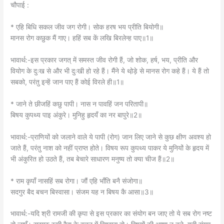
बिषय कुपथ्य पाइ अंकुरे। मुनिहु हृदयँ का नर बापुरे॥2॥
भावार्थ:-प्राणियों को जलाने वाले ये पापी (रोग) जान लिए जाने से कुछ क्षीण अवश्य हो
जाते हैं, परंतु नाश को नहीं प्राप्त होते। विषय रूप कुपथ्य पाकर ये मुनियों के हृदय में
भी अंकुरित हो उठते हैं, तब बेचारे साधारण मनुष्य तो क्या चीज हैं॥2॥
* राम कृपाँ नासहिं सब रोगा। जौं एहि भाँति बनै संजोगा॥
सदगुर बैद बचन बिस्वासा। संजम यह न बिषय कै आसा॥3॥
भावार्थ:-यदि श्री रामजी की कृपा से इस प्रकार का संयोग बन जाए तो ये सब रोग नष्ट
हो जाएँ। सद्गुरु रूपी वैद्य के वचन में विश्वास हो। विषयों की आशा न करे, यही संयम
(परहेज) हो॥3॥
←
Previous Post
Next Post
→
Leave a Comment
Your email address will not be published.
Required fields