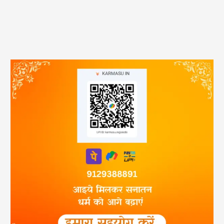
Kamika Ekadashi 2026 Puja Vidhi : कामिका एकादशी पावन व्रत की सही
तिथि, 5 महाउपाय, दान का महत्व और संपूर्ण पूजा विधि….
Seeing Camel in Dream : सपने में ऊंट देखना स्वप्न शास्त्र, के अनुसार शुभ-
अशुभ संकेत….