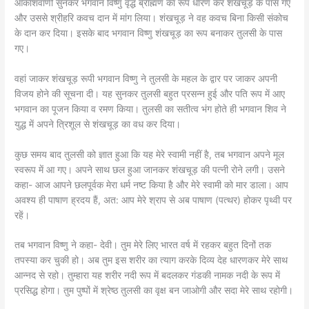
आकाशवाणी सुनकर भगवान विष्णु वृद्ध ब्राह्मण का रूप धारण कर शंखचूड़ के पास गए
और उससे श्रीहरि कवच दान में मांग लिया। शंखचूड़ ने वह कवच बिना किसी संकोच
के दान कर दिया। इसके बाद भगवान विष्णु शंखचूड़ का रूप बनाकर तुलसी के पास
गए।
वहां जाकर शंखचूड़ रूपी भगवान विष्णु ने तुलसी के महल के द्वार पर जाकर अपनी
विजय होने की सूचना दी। यह सुनकर तुलसी बहुत प्रसन्न हुई और पति रूप में आए
भगवान का पूजन किया व रमण किया। तुलसी का सतीत्व भंग होते ही भगवान शिव ने
युद्ध में अपने त्रिशूल से शंखचूड़ का वध कर दिया।
कुछ समय बाद तुलसी को ज्ञात हुआ कि यह मेरे स्वामी नहीं है, तब भगवान अपने मूल
स्वरूप में आ गए। अपने साथ छल हुआ जानकर शंखचूड़ की पत्नी रोने लगी। उसने
कहा- आज आपने छलपूर्वक मेरा धर्म नष्ट किया है और मेरे स्वामी को मार डाला। आप
अवश्य ही पाषाण ह्रदय हैं, अत: आप मेरे श्राप से अब पाषाण (पत्थर) होकर पृथ्वी पर
रहें।
तब भगवान विष्णु ने कहा- देवी। तुम मेरे लिए भारत वर्ष में रहकर बहुत दिनों तक
तपस्या कर चुकी हो। अब तुम इस शरीर का त्याग करके दिव्य देह धारणकर मेरे साथ
आन्नद से रहो। तुम्हारा यह शरीर नदी रूप में बदलकर गंडकी नामक नदी के रूप में
प्रसिद्ध होगा। तुम पुष्पों में श्रेष्ठ तुलसी का वृक्ष बन जाओगी और सदा मेरे साथ रहोगी।