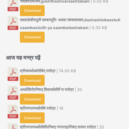
गोष्ठेश्वराष्टकम् goshtheshvaraashtakam
| 0.00 KB
Download
दशश्लोकीस्तुती साम्बस्तुतिः अथवा साम्बदशकम् dashashlokeestuti
saambastutih ya saambadashakam
| 0.00 KB
Download
आज यह मन्त्र पढ़ें
श्रीसमर्थाथर्वशीर्षम् स्तोत्र
| 74.00 KB
Download
अथर्वशिरोपनिषत् शिवाथर्वशीर्षं च स्तोत्र
| 20
Download
श्रीगणपत्यथर्वशीर्ष स्तोत्र
| 16
Download
श्रीगणपत्यथर्वशीर्षोपनिषत् गणपत्युपनिषत् सस्वर स्तोत्र
| 20