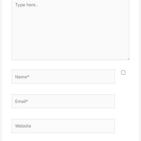
Type
here..
Name*
Email*
Website