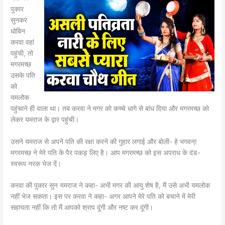
पुकार
सुनकर
धोबिन
करवा वहां
पहुंची, तो
मगरमच्छ
उसके पति
को
यमलोक
पहुंचाने ही वाला था। तब करवा ने मगर को कच्चे धागे से बांध दिया और मगरमच्छ को
लेकर यमराज के द्वार पहुंची।
उसने यमराज से अपने पति की रक्षा करने की गुहार लगाई और बोली- हे भगवन्!
मगरमच्छ ने मेरे पति के पैर पकड़ लिए है। आप मगरमच्छ को इस अपराध के दंड-
स्वरूप नरक भेज दें।
करवा की पुकार सुन यमराज ने कहा- अभी मगर की आयु शेष है, मैं उसे अभी यमलोक
नहीं भेज सकता। इस पर करवा ने कहा- अगर आपने मेरे पति को बचाने में मेरी
सहायता नहीं कि तो मैं आपको श्राप दूंगी और नष्ट कर दूंगी।