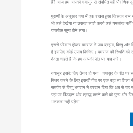
है? आज हम आपको गयासुर से संबंधित वही पौराणिक वृत
पुराणों के अनुसार गया में एक राक्षस हुआ ज‌िसका ना
भी उसे देखेगा या उसका स्पर्श करगे उसे यमलोक नहीं ज
यमलोक सूना होने लगा।
इससे परेशान होकर यमराज ने जब ब्रह‍्मा, व‌िष्णु और श
है इसल‌िए कोई उपाय क‌िज‌िए। यमराज की स्‍थ‌ित‌ि को सम
देवता चाहते हैं क‌ि हम आपकी पीठ पर यज्ञ करें।
गयासुर इसके ल‌िए तैयार हो गया। गयासुर के पीठ पर सभ
स्‍थ‌िर करने के ल‌िए इसकी पीठ पर एक बड़ा सा श‌िल
समर्पण से व‌िष्‍णु भगवान ने वरदान द‌िया क‌ि अब से यह 
यहां पर प‌िंडदान और श्राद्ध करने वाले को पुण्य और प‌
भटकना नहीं पड़ेगा।