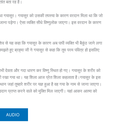
ांत बता रह है।
म था गयासुर। गयासुर को उसकी तपस्या के कारण वरदान म‌िला था क‌ि जो
ाना पड़ेगा। ऐसा व्यक्त‌ि सीधे व‌िष्‍णुलोक जाएगा। इस वरदान के कारण
िव से यह कहा क‌ि गयासुर के कारण अब पापी व्यक्त‌ि भी बैकुंठ जाने लगा
झते हुए ब्रह‍्मा जी ने गयासुर से कहा क‌ि तुम परम पव‌ित्र हो इसल‌िए
ी देवता और गदा धारण कर व‌िष्‍णु स्‍थ‌ित हो गए। गयासुर के शरीर को
ा भी रखा गया था। यह श‌िला आज प्रेत श‌िला कहलाता है।गयासुर के इस
स्‍थान जहां तुम्हारे शरीर पर यज्ञ हुआ है वह गया के नाम से जाना जाएगा।
िंडदान प्राप्त करने वाले को मुक्त‌ि म‌िल जाएगी। यहां आकर आत्मा को
AUDIO