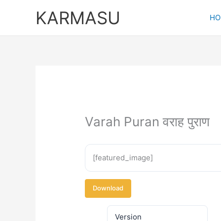
Skip
KARMASU
to
HO
content
Varah Puran वराह पुराण
[featured_image]
Download
Version