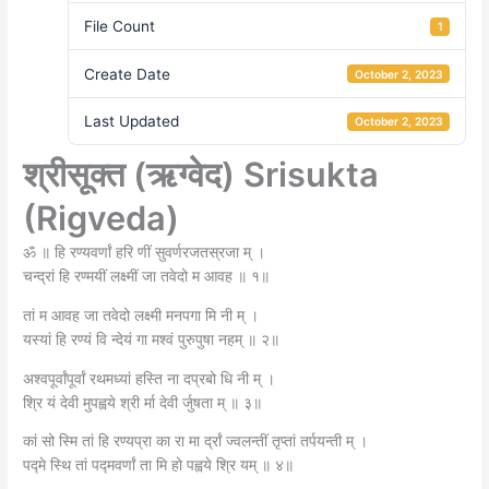
File Count
1
Create Date
October 2, 2023
Last Updated
October 2, 2023
श्रीसूक्त (ऋग्वेद) Srisukta
(Rigveda)
ॐ ॥ हि रण्यवर्णां हरि णीं सुवर्णरजतस्रजा म् ।
चन्द्रां हि रण्मयीं लक्ष्मीं जा तवेदो म आवह ॥ १॥
तां म आवह जा तवेदो लक्ष्मी मनपगा मि नी म् ।
यस्यां हि रण्यं वि न्देयं गा मश्वं पुरुपुषा नहम् ॥ २॥
अश्वपूर्वांपूर्वां रथमध्यां हस्ति ना दप्रबो धि नी म् ।
श्रि यं देवी मुपह्वये श्री र्मा देवी र्जुषता म् ॥ ३॥
कां सो स्मि तां हि रण्यप्रा का रा मा र्द्रां ज्वलन्तीं तृप्तां तर्पयन्ती म् ।
पद्मे स्थि तां पद्मवर्णां ता मि हो पह्वये श्रि यम् ॥ ४॥