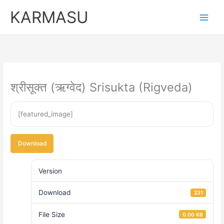
Skip
KARMASU
to
content
श्रीसूक्त (ऋग्वेद) Srisukta (Rigveda)
[featured_image]
Download
Version
Download
231
File Size
0.00 KB