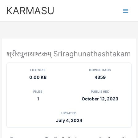
Skip
KARMASU
to
content
श्रीरघुनाथाष्टकम् Sriraghunathashtakam
FILE SIZE
DOWNLOADS
0.00 KB
4359
FILES
PUBLISHED
1
October 12, 2023
UPDATED
July 4, 2024