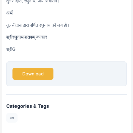
तुलसीदास, रघुनाथ, जय सियाराम।
अर्थ
तुलसीदास द्वारा वर्णित रघुनाथ की जय हो।
श्रीरघुनाथाशतकम् का सार
श्रीG
Download
Categories & Tags
राम