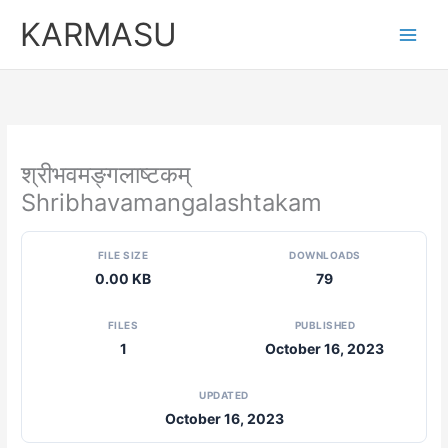
Skip
KARMASU
to
content
श्रीभवमङ्गलाष्टकम्
Shribhavamangalashtakam
FILE SIZE
DOWNLOADS
0.00 KB
79
FILES
PUBLISHED
1
October 16, 2023
UPDATED
October 16, 2023