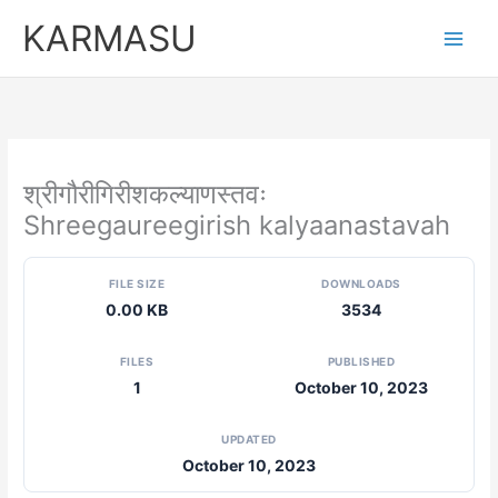
Skip
KARMASU
to
content
श्रीगौरीगिरीशकल्याणस्तवः
Shreegaureegirish kalyaanastavah
FILE SIZE
DOWNLOADS
0.00 KB
3534
FILES
PUBLISHED
1
October 10, 2023
UPDATED
October 10, 2023