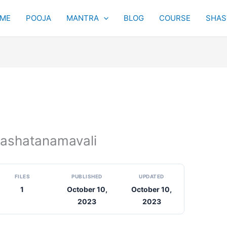
ME
POOJA
MANTRA
BLOG
COURSE
SHAST
rashatanamavali
FILES
PUBLISHED
UPDATED
1
October 10,
October 10,
2023
2023