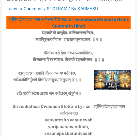
Leave a Comment
/
STOTRAM
/ By
KARMASU
श्रीवेंकटेश द्वादश नाम स्तोत्रम् हिंदी पाठ : Srivenkatesa Dwadasa Nama
Stotram in Hindi
वेङ्कटेशो वासुदेवः वारिजासनवन्दितः,
स्वामिपुष्करणीवासः
शङ्खचक्रगदाधरः ॥ १ ॥
पीतांबरधरो देवः गरुडारूढशोभितः,
विश्वात्मा विश्वलोकेशः विजयो वेङ्कटेश्वरः ॥ २ ॥
एतत् द्वादश नामानि
त्रिसन्ध्यं यः पठेन्नरः,
सर्वपापविनिर्मुक्तो विष्णोस्सायुज्यमाप्नुयात् ॥ ३ ॥
॥ इति श्रीवेंकटेश द्वादश नाम स्तोत्रम् संपूर्णम् ॥
Srivenkatesa Dwadasa Stotram Lyrics : श्रीवेंकटेश द्वादश नाम
स्तोत्रम् पाठ
venkatesho vasudevah
varijasanavanditah,
svaamipuskaranivasah