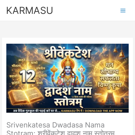
Skip
KARMASU
to
content
Srivenkatesa Dwadasa Nama
Stotram: श्रीवेंकटेश द्वादश नाम स्तोत्रम्…