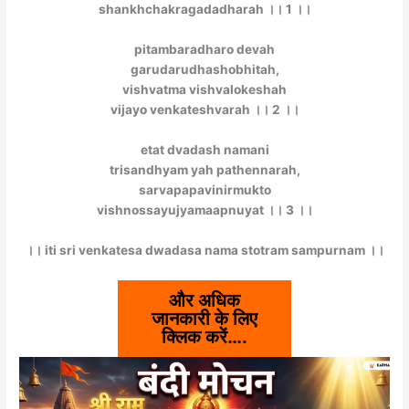
shankhchakragadadharah ।। 1 ।।
pitambaradharo devah
garudarudhashobhitah,
vishvatma vishvalokeshah
vijayo venkateshvarah ।। 2 ।।
etat dvadash namani
trisandhyam yah pathennarah,
sarvapapavinirmukto
vishnossayujyamaapnuyat ।। 3 ।।
।। iti sri venkatesa dwadasa nama stotram sampurnam ।।
और अधिक
जानकारी के लिए
क्लिक करें….