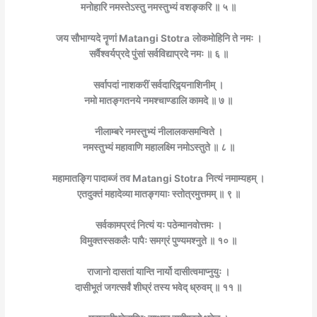
मनोहारि नमस्तेऽस्तु नमस्तुभ्यं वशङ्करि ॥ ५ ॥
जय सौभाग्यदे नॄणां Matangi Stotra
लोकमोहिनि ते नमः ।
सर्वैश्वर्यप्रदे पुंसां सर्वविद्याप्रदे नमः ॥ ६ ॥
सर्वापदां नाशकरीं सर्वदारिद्र्यनाशिनीम् ।
नमो मातङ्गतनये नमश्चाण्डालि कामदे ॥ ७ ॥
नीलाम्बरे नमस्तुभ्यं नीलालकसमन्विते ।
नमस्तुभ्यं महावाणि महालक्ष्मि नमोऽस्तुते ॥ ८ ॥
महामातङ्गि पादाब्जं तव Matangi Stotra
नित्यं नमाम्यहम् ।
एतदुक्तं महादेव्या मातङ्गयाः स्तोत्रमुत्तमम् ॥ ९ ॥
सर्वकामप्रदं नित्यं यः पठेन्मानवोत्तमः ।
विमुक्तस्सकलैः पापैः समग्रं पुण्यमश्नुते ॥ १० ॥
राजानो दासतां यान्ति नार्यो दासीत्वमाप्नुयुः ।
दासीभूतं जगत्सर्वं शीघ्रं तस्य भवेद् ध्रुवम् ॥ ११ ॥