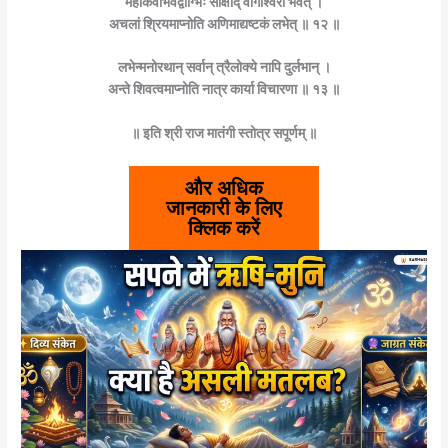
महाकवीभवेद्वाग्भिः साक्षाद् वागीश्वरो भवेत् ।
अचलां श्रियमाप्नोति अणिमाद्यष्टकं लभेत् ॥ १२ ॥
लभेन्मनोरथान् सर्वान् त्रैलोक्ये नापि दुर्लभान् ।
अन्ते शिवत्वमाप्नोति नात्र कार्या विचारणा ॥ १३ ॥
॥ इति श्री राज मातंगी स्तोत्र सपूर्णम् ॥
और अधिक
जानकारी के लिए
क्लिक करें