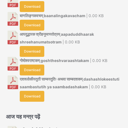
Download
बाणलिङ्गकवचम् baanalingakavacham
| 0.00 KB
Download
आपदुद्धारक श्रीहनूमत्स्तोत्रम् aapaduddhaarak
shreehanumatsotram
| 0.00 KB
Download
गोष्ठेश्वराष्टकम् goshtheshvaraashtakam
| 0.00 KB
Download
दशश्लोकीस्तुती साम्बस्तुतिः अथवा साम्बदशकम् dashashlokeestuti
saambastutih ya saambadashakam
| 0.00 KB
Download
आज यह मन्त्र पढ़ें