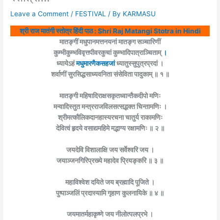
Leave a Comment
/
FESTIVAL
/ By
KARMASU
श्री राज मातंगी स्तोत्र हिंदी पाठ : Shri Raj Matangi Stotra in Hindi
मातङ्गीं मधुपानमत्तनयनां मातङ्ग सञ्चारिणीं
कुम्भीकुम्भविवृत्तपीवरकुचां कुम्भादिपात्राञ्चिताम्
।
ध्यायेऽहं
मधुमारणैकसहजां
ध्यातुस्सुपुत्रप्रदां ।
शर्वाणीं सुरसिद्धसाध्यवनिता संसेविता पादुकाम् ॥ १ ॥
मातङ्गी महिषादिराक्षसकृतध्वान्तैकदीपो मणिः
मन्वादिस्तुत मन्त्रराजविलसत्सद्भक्त चिन्तामणिः ।
श्रीमत्कौलिकदानहास्यरचना चातुर्य राकामणिः
देवित्वं हृदये वसाद्यमहिमे मद्भाग्य रक्षामणिः ॥ २ ॥
जयदेवि विशालाक्षि जय सर्वेश्वरि जय ।
जयाञ्जनगिरिप्रख्ये महादेव प्रियङ्करि ॥ ३ ॥
महाविश्वेश दयिते जय ब्रह्मादि पूजिते ।
पुष्पाञ्जलिं प्रदास्यामि गृहाण कुलनायिके ॥ ४ ॥
जयमातर्महाकृष्णे जय नीलोत्पलप्रभे ।