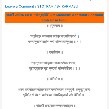
Leave a Comment
/
STOTRAM
/ By
KARMASU
षोडशी अष्टोत्तर शतनाम स्तोत्रम् हिंदी पाठ: Shodashi Ashtottar Shatnam
Stotram in Hindi
॥ भृगुरुवाच ॥
चतुर्वक्त्र जगन्नाथ स्तोत्रं वद मयि प्रभो
।
यस्यानुष्ठानमात्रेण नरो भक्तिमवाप्नुयात् ॥ १ ॥
॥ ब्रह्मोवाच ॥
सहस्रनाम्नामाकृष्य नाम्नामष्टोत्तरं शतम् ।
गुह्याद्गुह्यतरं गुह्यं सुन्दर्याः परिकीर्तितम् ॥ २ ॥
॥ विनियोगः ॥
अस्य श्रीषोडश्यष्टोत्तरशतनामस्तोत्रस्य शम्भुरृषिः अनुष्टुप् छन्दः
श्रीषोडशी देवता धर्मार्थकाममोक्षसिद्ध्यर्थे जपे विनियोगः ।
॥ षोडशी अष्टोत्तरशतनाम स्तोत्रम् ॥