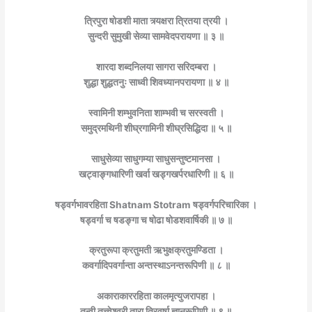
त्रिपुरा षोडशी माता त्र्यक्षरा त्रितया त्रयी ।
सुन्दरी सुमुखी सेव्या सामवेदपरायणा ॥ ३ ॥
शारदा शब्दनिलया सागरा सरिदम्बरा ।
शुद्धा शुद्धतनुः साध्वी शिवध्यानपरायणा ॥ ४ ॥
स्वामिनी शम्भुवनिता शाम्भवी च सरस्वती ।
समुद्रमथिनी शीघ्रगामिनी शीघ्रसिद्धिदा ॥ ५ ॥
साधुसेव्या साधुगम्या साधुसन्तुष्टमानसा ।
खट्वाङ्गधारिणी खर्वा खड्गखर्परधारिणी ॥ ६ ॥
षड्वर्गभावरहिता Shatnam Stotram
षड्वर्गपरिचारिका ।
षड्वर्गा च षडङ्गा च षोढा षोडशवार्षिकी ॥ ७ ॥
क्रतुरूपा क्रतुमती ऋभुक्षक्रतुमण्डिता ।
कवर्गादिपवर्गान्ता अन्तस्थाऽनन्तरूपिणी ॥ ८ ॥
अकाराकाररहिता कालमृत्युजरापहा ।
तन्वी तत्त्वेश्वरी तारा त्रिवर्षा ज्ञानरूपिणी ॥ ९ ॥