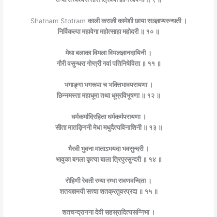
Shatnam Stotram
काली कराली कामेशी छाया सञ्ज्ञाप्यरुन्धती ।
निर्विकल्पा महावेगा महोत्साहा महोदरी ॥ १० ॥
मेघा बलाका विमला विमलज्ञानदायिनी ।
गौरी वसुन्धरा गोप्त्री गवां पतिनिषेविता ॥ ११ ॥
भगाङ्गा भगरूपा च भक्तिभावपरायणा ।
छिन्नमस्ता महाधूमा तथा धूम्रविभूषणा ॥ १२ ॥
धर्मकर्मादिरहिता धर्मकर्मपरायणा ।
सीता मातङ्गिनी मेधा मधुदैत्यविनाशिनी ॥ १३ ॥
भैरवी भुवना माताऽभयदा भवसुन्दरी ।
भावुका बगला कृत्या बाला त्रिपुरसुन्दरी ॥ १४ ॥
रोहिणी रेवती रम्या रम्भा रावणवन्दिता ।
शतयज्ञमयी सत्त्वा शतक्रतुवरप्रदा ॥ १५ ॥
शतचन्द्रानना देवी सहस्रादित्यसन्निभा ।