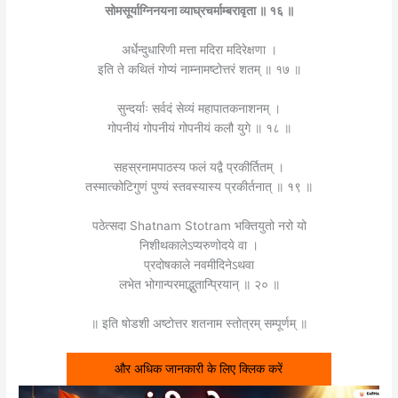
सोमसूर्याग्निनयना व्याघ्रचर्माम्बरावृता ॥ १६ ॥
अर्धेन्दुधारिणी मत्ता मदिरा मदिरेक्षणा ।
इति ते कथितं गोप्यं नाम्नामष्टोत्तरं शतम् ॥ १७ ॥
सुन्दर्याः सर्वदं सेव्यं महापातकनाशनम् ।
गोपनीयं गोपनीयं गोपनीयं कलौ युगे ॥ १८ ॥
सहस्रनामपाठस्य फलं यद्वै प्रकीर्तितम् ।
तस्मात्कोटिगुणं पुण्यं स्तवस्यास्य प्रकीर्तनात् ॥ १९ ॥
पठेत्सदा Shatnam Stotram भक्तियुतो नरो यो
निशीथकालेऽप्यरुणोदये वा ।
प्रदोषकाले नवमीदिनेऽथवा
लभेत भोगान्परमाद्भुतान्प्रियान् ॥ २० ॥
॥ इति षोडशी अष्टोत्तर शतनाम स्तोत्रम् सम्पूर्णम् ॥
और अधिक जानकारी के लिए क्लिक करें